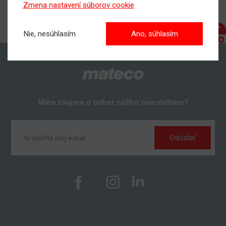
Zmena nastavení súborov cookie
Nie, nesúhlasím
Ano, súhlasím
Máte záujem o odber nášho newsletteru?
Odoslať