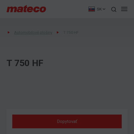
SK
Automobilové plošiny
T 750 HF
T 750 HF
Dopytovať