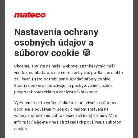
Max. pracovná výška
75.00 m
Nastavenia ochrany
osobných údajov a
Min. stranový dosah
41.00 m
súborov cookie 🍪
Min. nosnosť
600 kg
Chceme, aby ste na našej webovej stránke rýchlo našli
všetko, čo hľadáte, a nielen to, čo by vás podľa nás mohlo
Pohon
zaujímať. Preto potrebujeme ukladať súbory cookie.
Diesel
Súbory cookie sa používajú na poskytovanie služieb,
prispôsobenie reklám a analýzu návštevnosti.
Vytvorením tejto voľby súhlasíte s používaním súborov
cookie a s používaním údajov o vašom správaní na
webovej stránke na zobrazovanie cielenej reklamy. Viac
informácií nájdete v našich zásadách používania súborov
cookie.