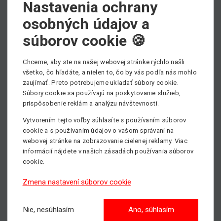
Nastavenia ochrany
osobných údajov a
Výber kategórie strojov
súborov cookie 🍪
Chceme, aby ste na našej webovej stránke rýchlo našli
všetko, čo hľadáte, a nielen to, čo by vás podľa nás mohlo
Nožnicové plošiny
zaujímať. Preto potrebujeme ukladať súbory cookie.
Max. pracovná výška: 18m
Súbory cookie sa používajú na poskytovanie služieb,
prispôsobenie reklám a analýzu návštevnosti.
Vytvorením tejto voľby súhlasíte s používaním súborov
cookie a s používaním údajov o vašom správaní na
Kĺbové plošiny
webovej stránke na zobrazovanie cielenej reklamy. Viac
Max. pracovná výška: 43m
informácií nájdete v našich zásadách používania súborov
cookie.
Zmena nastavení súborov cookie
Stĺpové plošiny
Max. pracovná výška: 14m
Nie, nesúhlasím
Ano, súhlasím