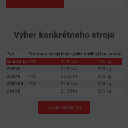
Výber konkrétneho stroja
Typ
Prospekt stroja
Max. výška zdvihu
Max. nosnosť
Mini 12 EJ
PDF
11.90 m
125 kg
2900 E
29.00 m
200 kg
2500 E
PDF
25.10 m
200 kg
2300 EX
PDF
22.60 m
200 kg
2100 E
21.15 m
200 kg
Načítať všetko (9)