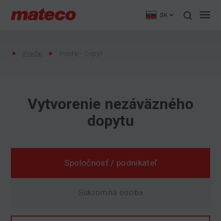
SK
Predaj
Predaj - Dopyt
Vytvorenie nezáväzného
dopytu
Spoločnosť / podnikateľ
Súkromná osoba