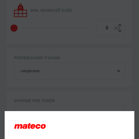
MIN. NOSNOSŤ KOŠE
PREFEROVANÝ POHON
VHODNÉ PRE TERÉN