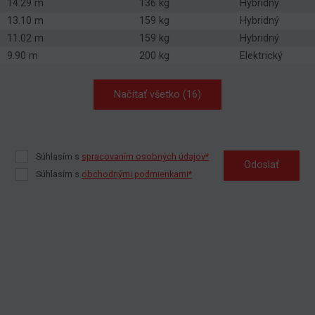
14.29 m
136 kg
Hybridný
13.10 m
159 kg
Hybridný
11.02 m
159 kg
Hybridný
9.90 m
200 kg
Elektrický
Načítať všetko (16)
Súhlasím s
spracovaním osobných údajov*
Odoslať
Súhlasím s
obchodnými podmienkami*