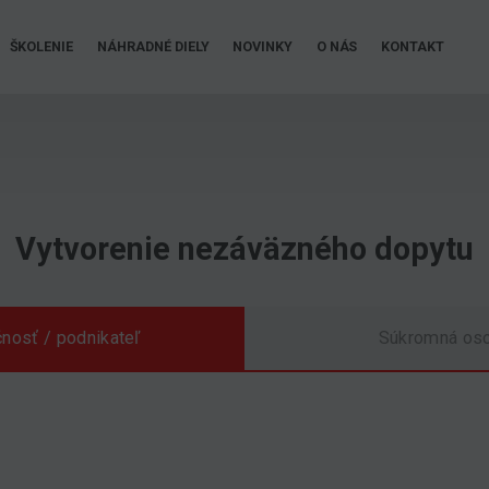
ŠKOLENIE
NÁHRADNÉ DIELY
NOVINKY
O NÁS
KONTAKT
Vytvorenie nezáväzného dopytu
nosť / podnikateľ
Súkromná os