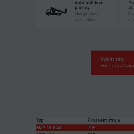
Automobilové
Po
plošiny
po
Max. pracovná
Po
výška: 90m
str
Vybrať stroj
Viem, čo potrebuj
Typ
Prospekt stroja
MJP 11.5 AC
PDF