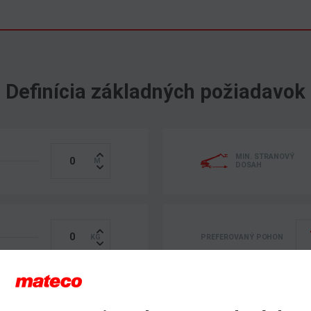
Definícia základných požiadavok
MIN. STRANOVÝ
DOSAH
PREFEROVANÝ POHON