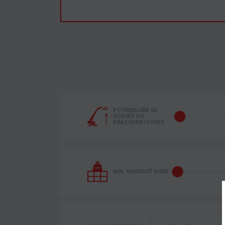
POTREBUJEM SA
DOSTÁŤ DO
PRACOVNEJ VÝŠKY
MIN. NOSNOSŤ KOŠE