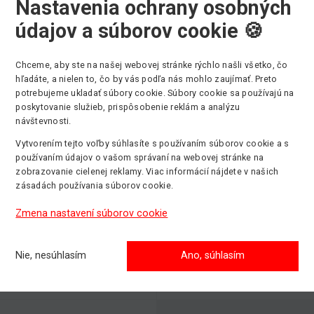
Nastavenia ochrany osobných
údajov a súborov cookie 🍪
Chceme, aby ste na našej webovej stránke rýchlo našli všetko, čo
hľadáte, a nielen to, čo by vás podľa nás mohlo zaujímať. Preto
Výber kategórie strojov
potrebujeme ukladať súbory cookie. Súbory cookie sa používajú na
poskytovanie služieb, prispôsobenie reklám a analýzu
návštevnosti.
Vytvorením tejto voľby súhlasíte s používaním súborov cookie a s
používaním údajov o vašom správaní na webovej stránke na
Kĺbové plošiny
Stĺpové ploši
zobrazovanie cielenej reklamy. Viac informácií nájdete v našich
Max. pracovná
Max. pracovná
zásadách používania súborov cookie.
výška: 43m
výška: 14m
Zmena nastavení súborov cookie
Teleskopick
Pásové plošiny
manipulátory
Nie, nesúhlasím
Ano, súhlasím
Max. pracovná
Max. pracovná
výška: 31m
výška: 51m