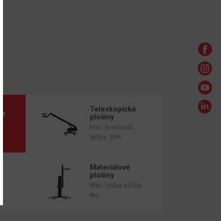
Teleskopické
ny
plošiny
Max. pracovná
výška: 59m
é
Materiálové
plošiny
Max. výška zdvihu:
8m