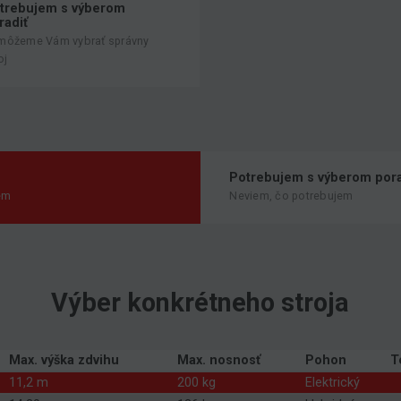
trebujem s výberom
radiť
môžeme Vám vybrať správny
oj
Potrebujem s výberom pora
em
Neviem, čo potrebujem
Výber konkrétneho stroja
Max. výška zdvihu
Max. nosnosť
Pohon
T
11,2 m
200 kg
Elektrický