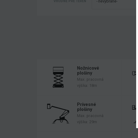
VHODNÉ PRE TERÉN
Nožnicové
plošiny
Max. pracovná
výška: 18m
Prívesné
plošiny
Max. pracovná
výška: 29m