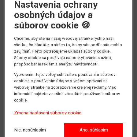
Nastavenia ochrany
osobných údajov a
Výber kategórie strojov
súborov cookie 🍪
Chceme, aby ste na našej webovej stránke rýchlo našli
všetko, čo hľadáte, a nielen to, čo by vás podľa nás mohlo
Nožnicové plošiny
zaujímať. Preto potrebujeme ukladať súbory cookie.
Max. pracovná výška: 18m
Súbory cookie sa používajú na poskytovanie služieb,
prispôsobenie reklám a analýzu návštevnosti.
Vytvorením tejto voľby súhlasíte s používaním súborov
cookie a s používaním údajov o vašom správaní na
Kĺbové plošiny
webovej stránke na zobrazovanie cielenej reklamy. Viac
Max. pracovná výška: 43m
informácií nájdete v našich zásadách používania súborov
cookie.
Zmena nastavení súborov cookie
Stĺpové plošiny
Max. pracovná výška: 14m
Nie, nesúhlasím
Ano, súhlasím