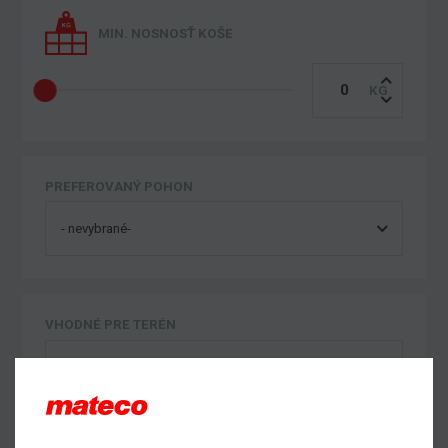
MIN. NOSNOSŤ KOŠE
PREFEROVANÝ POHON
VHODNÉ PRE TERÉN