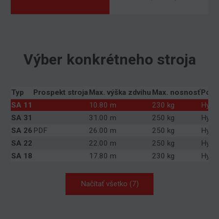
Výber konkrétneho stroja
Typ
Prospekt stroja
Max. výška zdvihu
Max. nosnosť
Poh
SA 11
10.80 m
230 kg
Hybri
SA 31
31.00 m
250 kg
Hybri
SA 26
PDF
26.00 m
250 kg
Hybri
SA 22
22.00 m
250 kg
Hybri
SA 18
17.80 m
230 kg
Hybri
Načítať všetko (7)