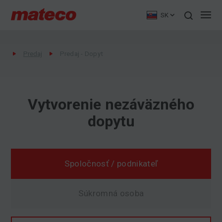
SK
Predaj
Predaj - Dopyt
Vytvorenie nezáväzného
dopytu
Spoločnosť / podnikateľ
Súkromná osoba