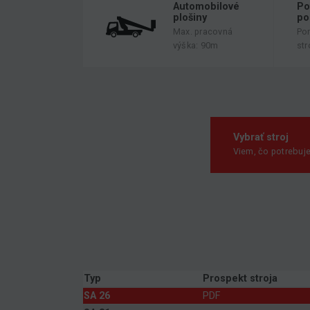
Automobilové
Po
plošiny
po
Max. pracovná
Po
výška: 90m
str
Vybrať stroj
Viem, čo potrebuj
Typ
Prospekt stroja
SA 26
PDF