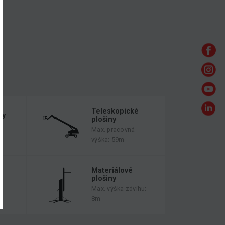
Teleskopické
ny
plošiny
Max. pracovná
výška: 59m
é
Materiálové
plošiny
Max. výška zdvihu:
8m