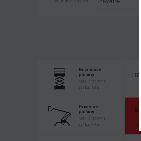
VHODNÉ PRE TERÉN
Nožnicové
plošiny
Max. pracovná
výška: 18m
Prívesné
plošiny
Max. pracovná
výška: 29m