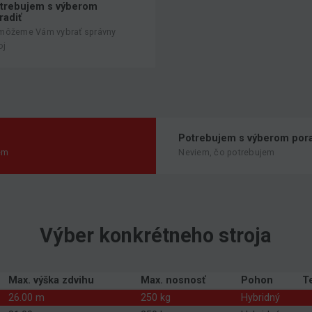
trebujem s výberom
radiť
môžeme Vám vybrať správny
oj
Potrebujem s výberom pora
em
Neviem, čo potrebujem
Výber konkrétneho stroja
Max. výška zdvihu
Max. nosnosť
Pohon
T
26.00 m
250 kg
Hybridný