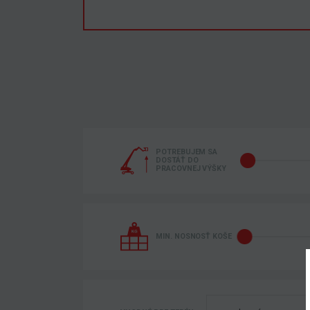
POTREBUJEM SA
DOSTÁŤ DO
PRACOVNEJ VÝŠKY
MIN. NOSNOSŤ KOŠE