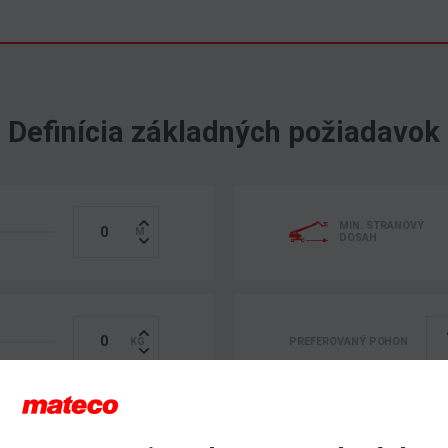
Definícia základných požiadavok
MIN. STRANOVÝ
DOSAH
PREFEROVANÝ POHON