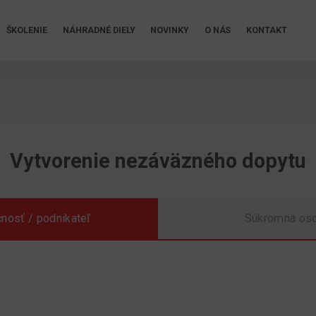
ŠKOLENIE
NÁHRADNÉ DIELY
NOVINKY
O NÁS
KONTAKT
Vytvorenie nezáväzného dopytu
nosť / podnikateľ
Súkromná os