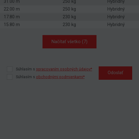
31.00 m
250 kg
Hybridný
22.00 m
250 kg
Hybridný
17.80 m
230 kg
Hybridný
15.80 m
230 kg
Hybridný
Načítať všetko (7)
Súhlasím s
spracovaním osobných údajov*
Odoslať
Súhlasím s
obchodnými podmienkami*