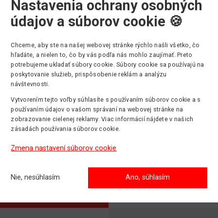
Nastavenia ochrany osobných
údajov a súborov cookie 🍪
Chceme, aby ste na našej webovej stránke rýchlo našli všetko, čo
hľadáte, a nielen to, čo by vás podľa nás mohlo zaujímať. Preto
Výber kategórie strojov
potrebujeme ukladať súbory cookie. Súbory cookie sa používajú na
poskytovanie služieb, prispôsobenie reklám a analýzu
návštevnosti.
Vytvorením tejto voľby súhlasíte s používaním súborov cookie a s
používaním údajov o vašom správaní na webovej stránke na
Kĺbové plošiny
Stĺpové ploši
zobrazovanie cielenej reklamy. Viac informácií nájdete v našich
Max. pracovná
Max. pracovná
zásadách používania súborov cookie.
výška: 43m
výška: 14m
Zmena nastavení súborov cookie
Teleskopick
Pásové plošiny
manipulátory
Nie, nesúhlasím
Ano, súhlasím
Max. pracovná
Max. pracovná
výška: 31m
výška: 51m