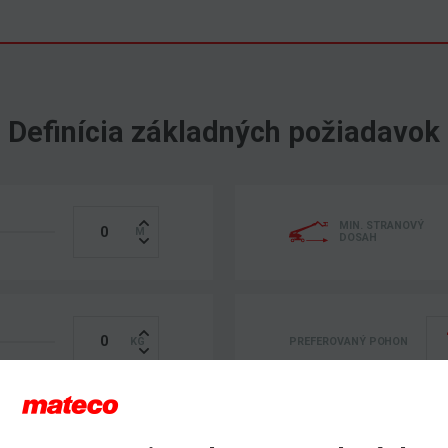
Definícia základných požiadavok
MIN. STRANOVÝ
DOSAH
PREFEROVANÝ POHON