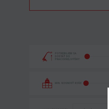
POTREBUJEM SA
DOSTÁŤ DO
PRACOVNEJ VÝŠKY
MIN. NOSNOSŤ KOŠE