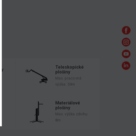
Teleskopické
ny
plošiny
Max. pracovná
výška: 59m
é
Materiálové
plošiny
Max. výška zdvihu:
8m