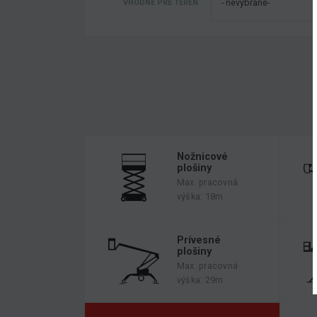
VHODNÉ PRE TERÉN
Nožnicové
plošiny
Max. pracovná
výška: 18m
Prívesné
plošiny
Max. pracovná
výška: 29m