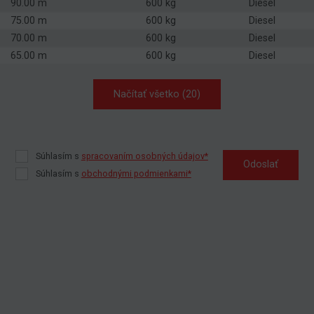
90.00 m
600 kg
Diesel
75.00 m
600 kg
Diesel
70.00 m
600 kg
Diesel
65.00 m
600 kg
Diesel
Načítať všetko (20)
Súhlasím s
spracovaním osobných údajov*
Odoslať
Súhlasím s
obchodnými podmienkami*