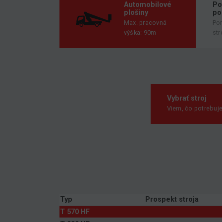
Automobilové
Po
plošiny
po
Max. pracovná
Po
výška: 90m
str
Vybrať stroj
Viem, čo potrebuj
Typ
Prospekt stroja
T 570 HF