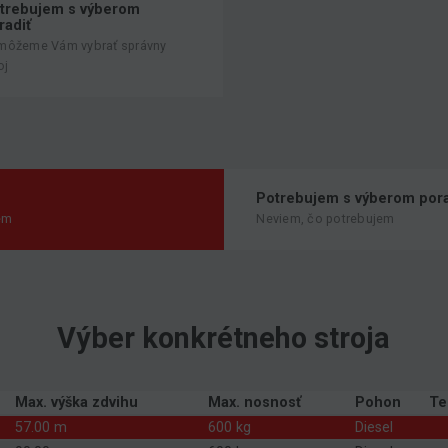
trebujem s výberom
radiť
môžeme Vám vybrať správny
oj
Potrebujem s výberom pora
em
Neviem, čo potrebujem
Výber konkrétneho stroja
Max. výška zdvihu
Max. nosnosť
Pohon
Te
57.00 m
600 kg
Diesel