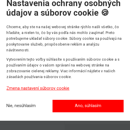
Nastavenia ochrany osobných
údajov a súborov cookie 🍪
Chceme, aby ste na našej webovej stránke rýchlo našli všetko, čo
hľadáte, a nielen to, čo by vás podľa nás mohlo zaujímať. Preto
Výber kategórie strojov
potrebujeme ukladať súbory cookie. Súbory cookie sa používajú na
poskytovanie služieb, prispôsobenie reklám a analýzu
návštevnosti.
Vytvorením tejto voľby súhlasíte s používaním súborov cookie a s
používaním údajov o vašom správaní na webovej stránke na
Kĺbové plošiny
Stĺpové ploši
zobrazovanie cielenej reklamy. Viac informácií nájdete v našich
Max. pracovná
Max. pracovná
zásadách používania súborov cookie.
výška: 43m
výška: 14m
Zmena nastavení súborov cookie
Teleskopick
Pásové plošiny
manipulátory
Nie, nesúhlasím
Ano, súhlasím
Max. pracovná
Max. pracovná
výška: 31m
výška: 51m