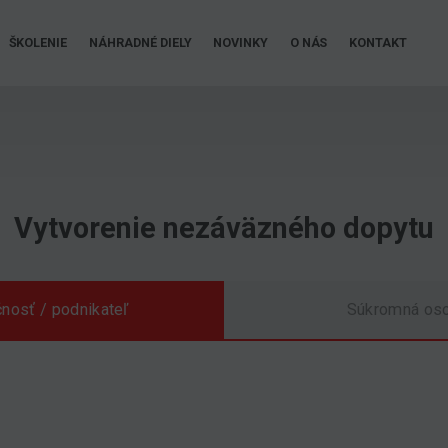
ŠKOLENIE
NÁHRADNÉ DIELY
NOVINKY
O NÁS
KONTAKT
Vytvorenie nezáväzného dopytu
nosť / podnikateľ
Súkromná os