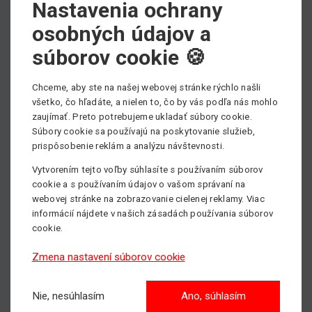
Nastavenia ochrany
osobných údajov a
Výber kategórie strojov
súborov cookie 🍪
Chceme, aby ste na našej webovej stránke rýchlo našli
všetko, čo hľadáte, a nielen to, čo by vás podľa nás mohlo
Nožnicové plošiny
zaujímať. Preto potrebujeme ukladať súbory cookie.
Max. pracovná výška: 18m
Súbory cookie sa používajú na poskytovanie služieb,
prispôsobenie reklám a analýzu návštevnosti.
Vytvorením tejto voľby súhlasíte s používaním súborov
cookie a s používaním údajov o vašom správaní na
Kĺbové plošiny
webovej stránke na zobrazovanie cielenej reklamy. Viac
Max. pracovná výška: 43m
informácií nájdete v našich zásadách používania súborov
cookie.
Zmena nastavení súborov cookie
Stĺpové plošiny
Max. pracovná výška: 14m
Nie, nesúhlasím
Ano, súhlasím