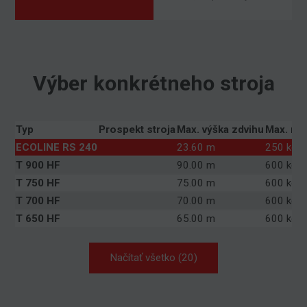
Výber konkrétneho stroja
Typ
Prospekt stroja
Max. výška zdvihu
Max. no
ECOLINE RS 240
23.60 m
250 kg
T 900 HF
90.00 m
600 kg
T 750 HF
75.00 m
600 kg
T 700 HF
70.00 m
600 kg
T 650 HF
65.00 m
600 kg
Načítať všetko (20)