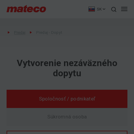
SK
Predaj
Predaj - Dopyt
Vytvorenie nezáväzného
dopytu
Spoločnosť / podnikateľ
Súkromná osoba