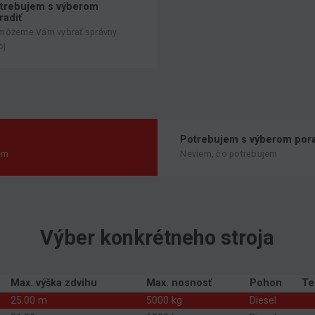
trebujem s výberom
radiť
môžeme Vám vybrať správny
oj
Potrebujem s výberom pora
em
Neviem, čo potrebujem
Výber konkrétneho stroja
Max. výška zdvihu
Max. nosnosť
Pohon
Te
25.00 m
5000 kg
Diesel