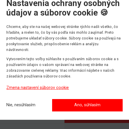
Nastavenia ochrany osobných
údajov a súborov cookie 🍪
Chceme, aby ste na našej webovej stránke rýchlo našli všetko, čo
hľadáte, a nielen to, čo by vás podľa nás mohlo zaujímať. Preto
Výber kategórie strojov
potrebujeme ukladať súbory cookie. Súbory cookie sa používajú na
poskytovanie služieb, prispôsobenie reklám a analýzu
návštevnosti.
Vytvorením tejto voľby súhlasíte s používaním súborov cookie a s
používaním údajov o vašom správaní na webovej stránke na
Kĺbové plošiny
Stĺpové ploši
zobrazovanie cielenej reklamy. Viac informácií nájdete v našich
Max. pracovná
Max. pracovná
zásadách používania súborov cookie.
výška: 43m
výška: 14m
Zmena nastavení súborov cookie
Teleskopick
Pásové plošiny
manipulátory
Nie, nesúhlasím
Ano, súhlasím
Max. pracovná
Max. pracovná
výška: 31m
výška: 51m