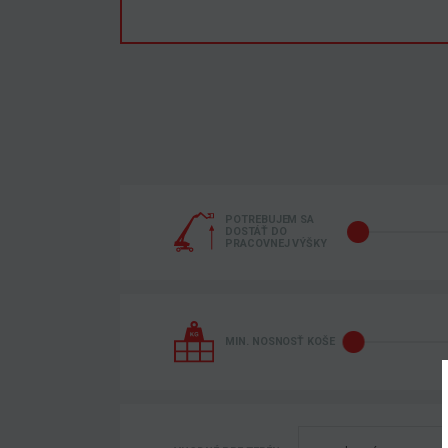
POTREBUJEM SA
DOSTÁŤ DO
PRACOVNEJ VÝŠKY
MIN. NOSNOSŤ KOŠE