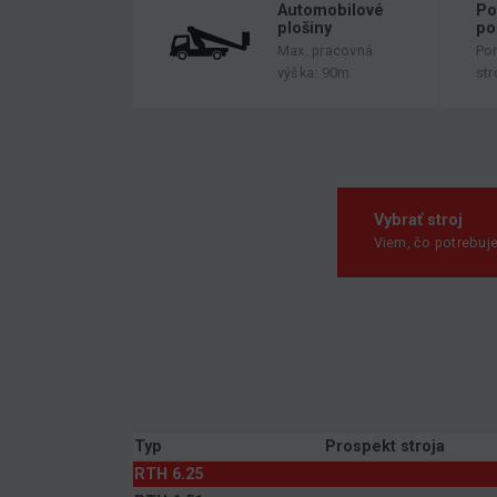
Automobilové
Po
plošiny
po
Max. pracovná
Po
výška: 90m
str
Vybrať stroj
Viem, čo potrebuj
Typ
Prospekt stroja
RTH 6.25