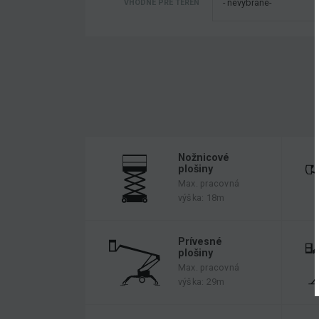
VHODNÉ PRE TERÉN
Nožnicové
plošiny
Max. pracovná
výška: 18m
Prívesné
plošiny
Max. pracovná
výška: 29m