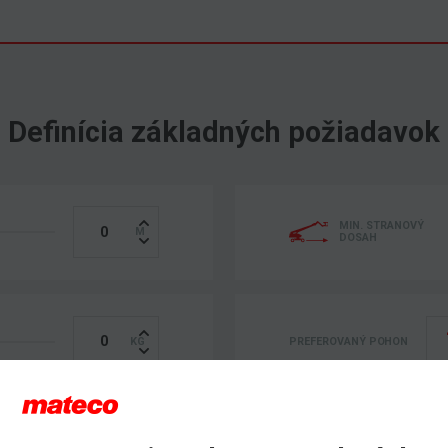
Definícia základných požiadavok
MIN. STRANOVÝ
DOSAH
PREFEROVANÝ POHON