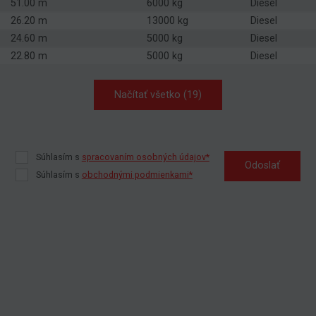
51.00 m
6000 kg
Diesel
26.20 m
13000 kg
Diesel
24.60 m
5000 kg
Diesel
22.80 m
5000 kg
Diesel
Načítať všetko (19)
Súhlasím s
spracovaním osobných údajov*
Odoslať
Súhlasím s
obchodnými podmienkami*