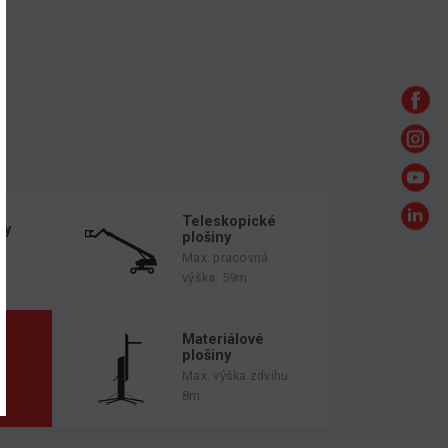
Teleskopické
ny
plošiny
Max. pracovná
výška: 59m
é
Materiálové
plošiny
Max. výška zdvihu:
8m