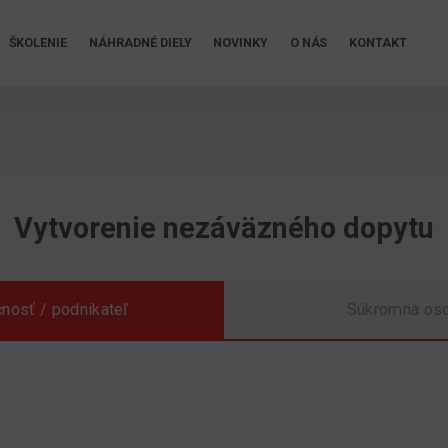
ŠKOLENIE
NÁHRADNÉ DIELY
NOVINKY
O NÁS
KONTAKT
Vytvorenie nezáväzného dopytu
nosť / podnikateľ
Súkromná os