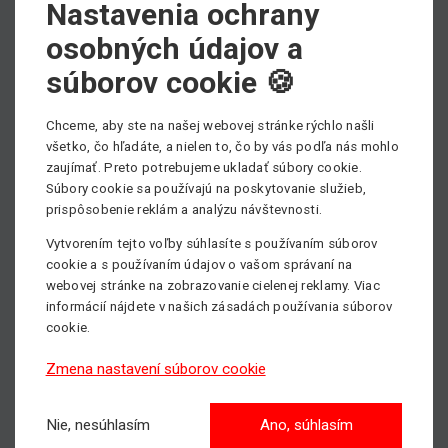
Nastavenia ochrany
osobných údajov a
Výber kategórie strojov
súborov cookie 🍪
Chceme, aby ste na našej webovej stránke rýchlo našli
všetko, čo hľadáte, a nielen to, čo by vás podľa nás mohlo
Nožnicové plošiny
zaujímať. Preto potrebujeme ukladať súbory cookie.
Max. pracovná výška: 18m
Súbory cookie sa používajú na poskytovanie služieb,
prispôsobenie reklám a analýzu návštevnosti.
Vytvorením tejto voľby súhlasíte s používaním súborov
cookie a s používaním údajov o vašom správaní na
Kĺbové plošiny
webovej stránke na zobrazovanie cielenej reklamy. Viac
Max. pracovná výška: 43m
informácií nájdete v našich zásadách používania súborov
cookie.
Zmena nastavení súborov cookie
Stĺpové plošiny
Max. pracovná výška: 14m
Nie, nesúhlasím
Ano, súhlasím