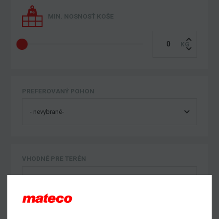
MIN. NOSNOSŤ KOŠE
PREFEROVANÝ POHON
VHODNÉ PRE TERÉN