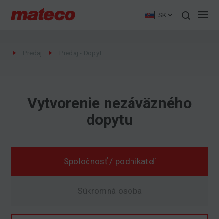
SK
Predaj
Predaj - Dopyt
Vytvorenie nezáväzného
dopytu
Spoločnosť / podnikateľ
Súkromná osoba