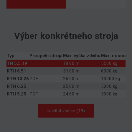
Výber konkrétneho stroja
Typ
Prospekt stroja
Max. výška zdvihu
Max. nosnosť
TH 5,5.19
18.80 m
5500 kg
RTH 6.51
51.00 m
6000 kg
RTH 13.26
PDF
26.20 m
13000 kg
RTH 6.25
25.00 m
5000 kg
RTH 5.25
PDF
24.60 m
5000 kg
Načítať všetko (19)