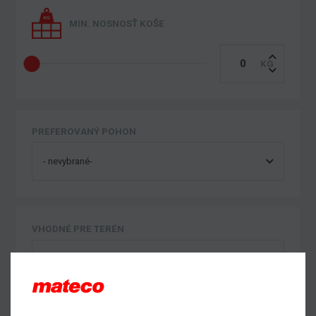
MIN. NOSNOSŤ KOŠE
PREFEROVANÝ POHON
VHODNÉ PRE TERÉN