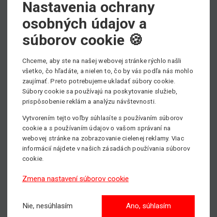
Nastavenia ochrany
osobných údajov a
Výber kategórie strojov
súborov cookie 🍪
Chceme, aby ste na našej webovej stránke rýchlo našli
všetko, čo hľadáte, a nielen to, čo by vás podľa nás mohlo
Nožnicové plošiny
zaujímať. Preto potrebujeme ukladať súbory cookie.
Max. pracovná výška: 18m
Súbory cookie sa používajú na poskytovanie služieb,
prispôsobenie reklám a analýzu návštevnosti.
Vytvorením tejto voľby súhlasíte s používaním súborov
cookie a s používaním údajov o vašom správaní na
Kĺbové plošiny
webovej stránke na zobrazovanie cielenej reklamy. Viac
Max. pracovná výška: 43m
informácií nájdete v našich zásadách používania súborov
cookie.
Zmena nastavení súborov cookie
Stĺpové plošiny
Max. pracovná výška: 14m
Nie, nesúhlasím
Ano, súhlasím