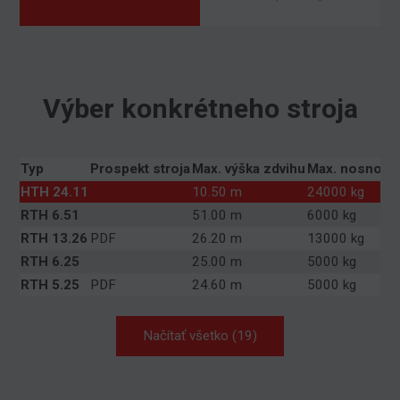
Výber konkrétneho stroja
Typ
Prospekt stroja
Max. výška zdvihu
Max. nosnosť
HTH 24.11
10.50 m
24000 kg
RTH 6.51
51.00 m
6000 kg
RTH 13.26
PDF
26.20 m
13000 kg
RTH 6.25
25.00 m
5000 kg
RTH 5.25
PDF
24.60 m
5000 kg
Načítať všetko (19)