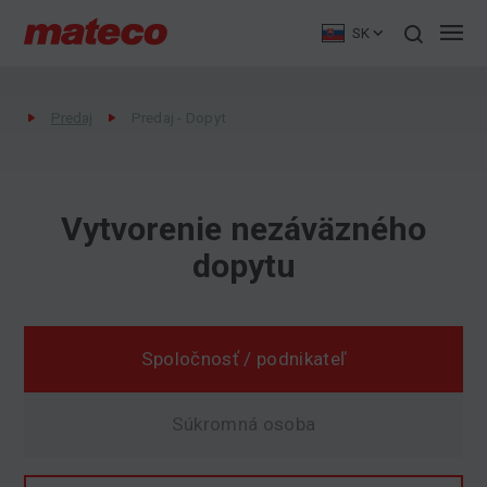
SK
Predaj
Predaj - Dopyt
Vytvorenie nezáväzného
dopytu
Spoločnosť / podnikateľ
Súkromná osoba