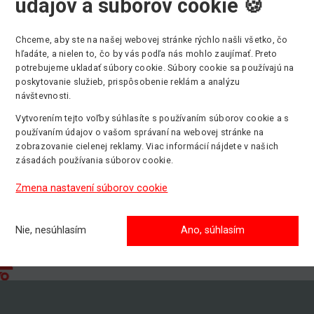
údajov a súborov cookie 🍪
Chceme, aby ste na našej webovej stránke rýchlo našli všetko, čo
hľadáte, a nielen to, čo by vás podľa nás mohlo zaujímať. Preto
potrebujeme ukladať súbory cookie. Súbory cookie sa používajú na
ka
Min. stranový dosah
Min. nosnos
poskytovanie služieb, prispôsobenie reklám a analýzu
6.78 m
227 kg
návštevnosti.
Vytvorením tejto voľby súhlasíte s používaním súborov cookie a s
používaním údajov o vašom správaní na webovej stránke na
zobrazovanie cielenej reklamy. Viac informácií nájdete v našich
zásadách používania súborov cookie.
Zmena nastavení súborov cookie
Nie, nesúhlasím
Ano, súhlasím