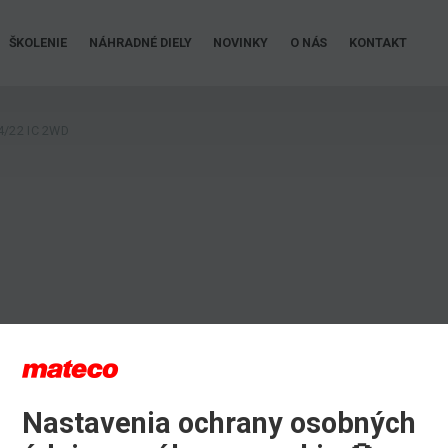
ŠKOLENIE
NÁHRADNÉ DIELY
NOVINKY
O NÁS
KONTAKT
4/22 IC 2WD
Nastavenia ochrany osobných
iu