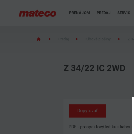
PRENÁJOM
PREDAJ
SERVIS
Predaj
Kĺbové plošiny
Z 3
Z 34/22 IC 2WD
Dopytovať
PDF - prospektový list ku stiahnut