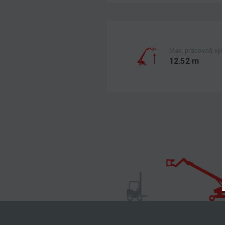
Max. pracovná výš
12.52 m