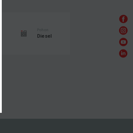
ť
Pohon
Diesel