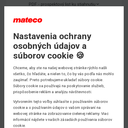
PDF - prospektový list ku stiahnutiu
Max. pracovná výška
Nastavenia ochrany
15.86 m
osobných údajov a
Min. stranový dosah
súborov cookie 🍪
7.55 m
Min. nosnosť
Chceme, aby ste na našej webovej stránke rýchlo našli
454 kg
všetko, čo hľadáte, a nielen to, čo by vás podľa nás mohlo
zaujímať. Preto potrebujeme ukladať súbory cookie.
Pohon
Súbory cookie sa používajú na poskytovanie služieb,
Diesel
prispôsobenie reklám a analýzu návštevnosti.
Vytvorením tejto voľby súhlasíte s používaním súborov
cookie a s používaním údajov o vašom správaní na
webovej stránke na zobrazovanie cielenej reklamy. Viac
informácií nájdete v našich zásadách používania súborov
cookie.