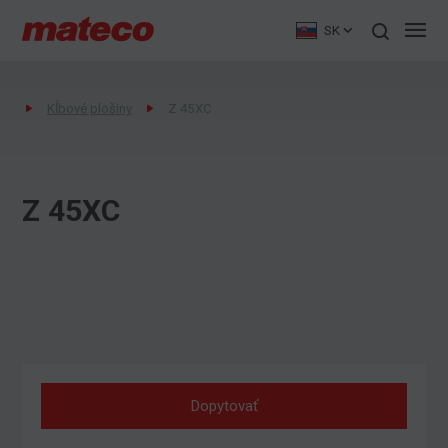
SK
Kĺbové plošiny
Z 45XC
Z 45XC
Dopytovať