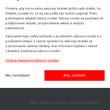
Chceme, aby ste na našej webovej stránke rýchlo našli všetko, čo
hľadáte, a nielen to, čo by vás podľa nás mohlo zaujímať. Preto
výška zdvihu
Min. nosnosť
Pohon
potrebujeme ukladať súbory cookie. Súbory cookie sa používajú na
 m
159 kg
Manuál
poskytovanie služieb, prispôsobenie reklám a analýzu
návštevnosti.
Vytvorením tejto voľby súhlasíte s používaním súborov cookie a s
používaním údajov o vašom správaní na webovej stránke na
zobrazovanie cielenej reklamy. Viac informácií nájdete v našich
zásadách používania súborov cookie.
Zmena nastavení súborov cookie
Nie, nesúhlasím
Ano, súhlasím
Máte záujem o odber nášho newsletteru?