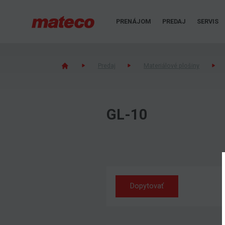
PRENÁJOM
PREDAJ
SERVIS
Predaj
Materiálové plošiny
GL-10
Dopytovať