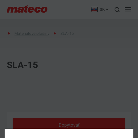
SK
Materiálové plošiny
SLA-15
SLA-15
Dopytovať