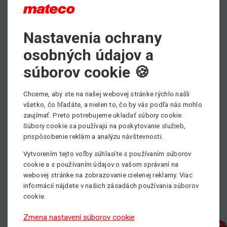
Nastavenia ochrany
Max. výška zdvihu
4.98 m
osobných údajov a
Min. nosnosť
súborov cookie 🍪
363 kg
Chceme, aby ste na našej webovej stránke rýchlo našli
Pohon
všetko, čo hľadáte, a nielen to, čo by vás podľa nás mohlo
Manuálne poháňané
zaujímať. Preto potrebujeme ukladať súbory cookie.
Súbory cookie sa používajú na poskytovanie služieb,
prispôsobenie reklám a analýzu návštevnosti.
Vytvorením tejto voľby súhlasíte s používaním súborov
cookie a s používaním údajov o vašom správaní na
webovej stránke na zobrazovanie cielenej reklamy. Viac
informácií nájdete v našich zásadách používania súborov
cookie.
Zmena nastavení súborov cookie