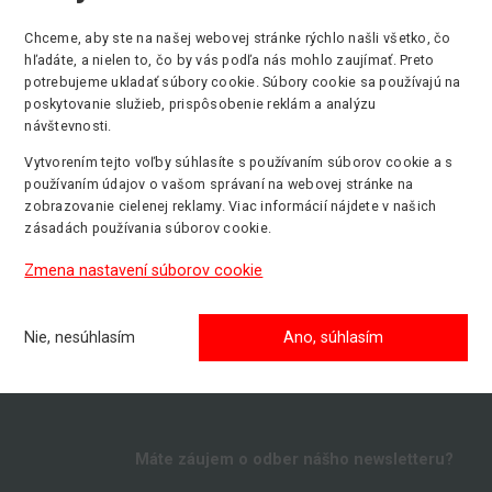
Chceme, aby ste na našej webovej stránke rýchlo našli všetko, čo
hľadáte, a nielen to, čo by vás podľa nás mohlo zaujímať. Preto
výška zdvihu
Min. nosnosť
Pohon
potrebujeme ukladať súbory cookie. Súbory cookie sa používajú na
 m
363 kg
Manuál
poskytovanie služieb, prispôsobenie reklám a analýzu
návštevnosti.
Vytvorením tejto voľby súhlasíte s používaním súborov cookie a s
používaním údajov o vašom správaní na webovej stránke na
zobrazovanie cielenej reklamy. Viac informácií nájdete v našich
zásadách používania súborov cookie.
Zmena nastavení súborov cookie
Nie, nesúhlasím
Ano, súhlasím
Máte záujem o odber nášho newsletteru?