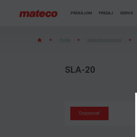
PRENÁJOM
PREDAJ
SERVIS
Predaj
Materiálové plošiny
SLA-20
Dopytovať