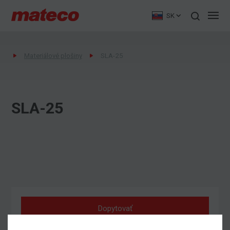
SK
Materiálové plošiny
SLA-25
SLA-25
Dopytovať