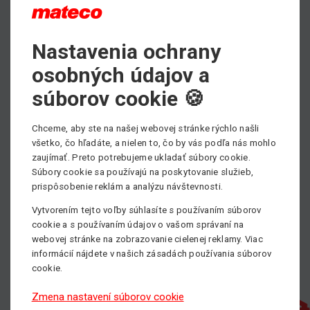
Nastavenia ochrany
Max. výška zdvihu
7.94 m
osobných údajov a
Min. nosnosť
súborov cookie 🍪
295 kg
Chceme, aby ste na našej webovej stránke rýchlo našli
Pohon
všetko, čo hľadáte, a nielen to, čo by vás podľa nás mohlo
Manuálne poháňané
zaujímať. Preto potrebujeme ukladať súbory cookie.
Súbory cookie sa používajú na poskytovanie služieb,
prispôsobenie reklám a analýzu návštevnosti.
Vytvorením tejto voľby súhlasíte s používaním súborov
cookie a s používaním údajov o vašom správaní na
webovej stránke na zobrazovanie cielenej reklamy. Viac
informácií nájdete v našich zásadách používania súborov
cookie.
Zmena nastavení súborov cookie