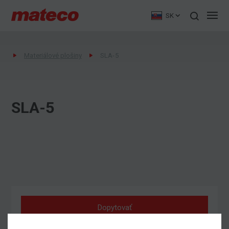
SK
Materiálové plošiny
SLA-5
SLA-5
Dopytovať