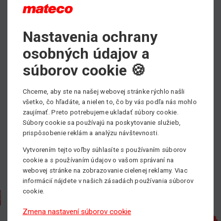
Nastavenia ochrany
Max. výška zdvihu
2.00 m
osobných údajov a
Min. nosnosť
súborov cookie 🍪
454 kg
Chceme, aby ste na našej webovej stránke rýchlo našli
Pohon
všetko, čo hľadáte, a nielen to, čo by vás podľa nás mohlo
Manuálne poháňané
zaujímať. Preto potrebujeme ukladať súbory cookie.
Súbory cookie sa používajú na poskytovanie služieb,
prispôsobenie reklám a analýzu návštevnosti.
Vytvorením tejto voľby súhlasíte s používaním súborov
cookie a s používaním údajov o vašom správaní na
webovej stránke na zobrazovanie cielenej reklamy. Viac
informácií nájdete v našich zásadách používania súborov
cookie.
Zmena nastavení súborov cookie