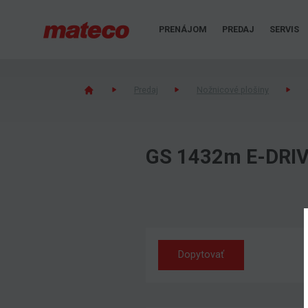
PRENÁJOM
PREDAJ
SERVIS
Predaj
Nožnicové plošiny
GS 1432m E-DRI
Dopytovať