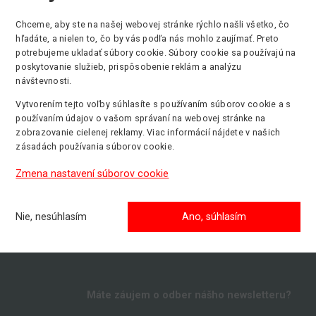
Chceme, aby ste na našej webovej stránke rýchlo našli všetko, čo
hľadáte, a nielen to, čo by vás podľa nás mohlo zaujímať. Preto
Max. pracovná výška
Min. nosnosť
P
potrebujeme ukladať súbory cookie. Súbory cookie sa používajú na
6.30 m
227 kg
E
poskytovanie služieb, prispôsobenie reklám a analýzu
návštevnosti.
Vytvorením tejto voľby súhlasíte s používaním súborov cookie a s
používaním údajov o vašom správaní na webovej stránke na
zobrazovanie cielenej reklamy. Viac informácií nájdete v našich
zásadách používania súborov cookie.
Zmena nastavení súborov cookie
Nie, nesúhlasím
Ano, súhlasím
Máte záujem o odber nášho newsletteru?