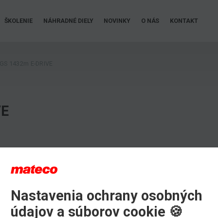
ŠKOLENIE
NÁHRADNÉ DIELY
NOVINKY
O NÁS
KONTAKT
GS 1432m E-DRIVE
VE
Nastavenia ochrany osobných
údajov a súborov cookie 🍪