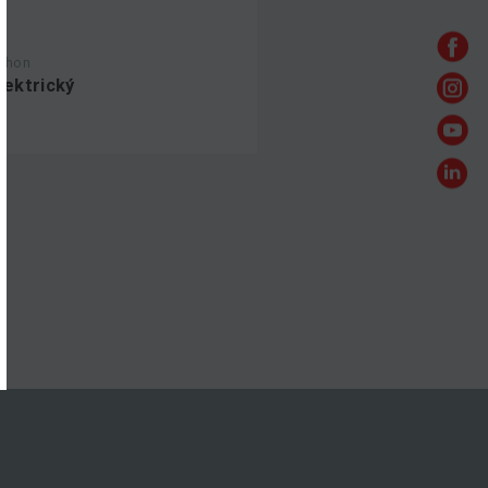
ohon
lektrický