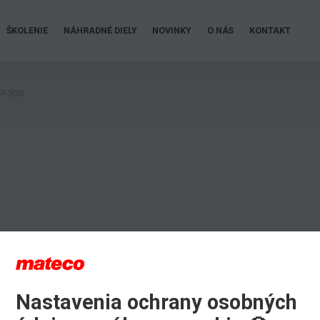
ŠKOLENIE
NÁHRADNÉ DIELY
NOVINKY
O NÁS
KONTAKT
P-30S
Nastavenia ochrany osobných
iu