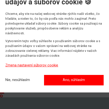
údajov a súborov cookie 🍪
Chceme, aby ste na našej webovej stránke rýchlo našli všetko, čo
hľadáte, a nielen to, čo by vás podľa nás mohlo zaujímať. Preto
potrebujeme ukladať súbory cookie. Súbory cookie sa používajú na
Max. pracovná výška
Min. nosnosť
poskytovanie služieb, prispôsobenie reklám a analýzu
11.02 m
159 kg
návštevnosti.
Vytvorením tejto voľby súhlasíte s používaním súborov cookie a s
používaním údajov o vašom správaní na webovej stránke na
zobrazovanie cielenej reklamy. Viac informácií nájdete v našich
zásadách používania súborov cookie.
Zmena nastavení súborov cookie
Nie, nesúhlasím
Ano, súhlasím