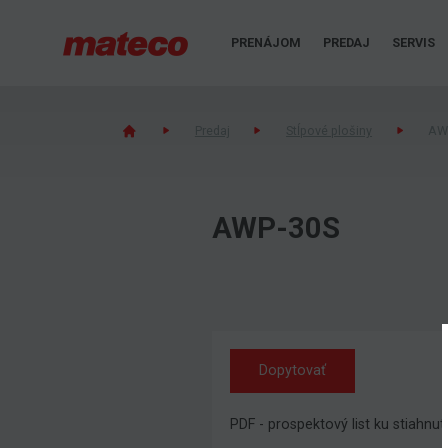
PRENÁJOM
PREDAJ
SERVIS
Predaj
Stĺpové plošiny
AW
AWP-30S
Dopytovať
PDF - prospektový list ku stiahnut