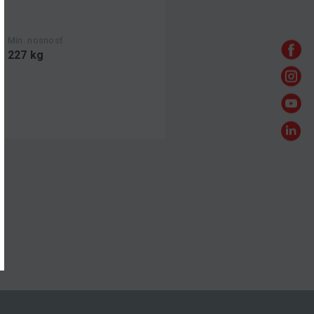
Min. nosnosť
227 kg