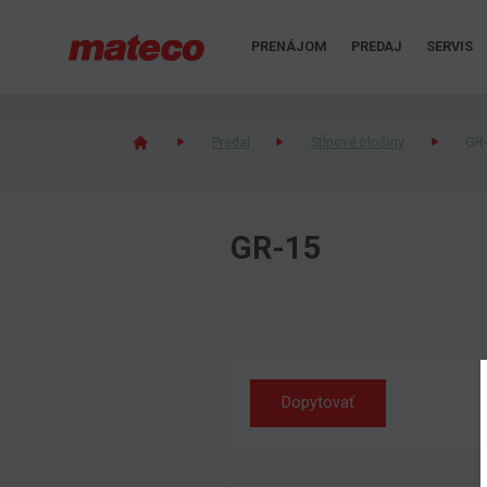
PRENÁJOM
PREDAJ
SERVIS
Predaj
Stĺpové plošiny
GR
GR-15
Dopytovať