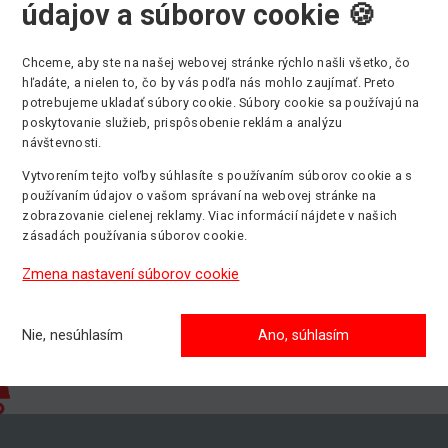
údajov a súborov cookie 🍪
 pracovná výška
Min. stranový dosah
Chceme, aby ste na našej webovej stránke rýchlo našli všetko, čo
7 m
- m
hľadáte, a nielen to, čo by vás podľa nás mohlo zaujímať. Preto
potrebujeme ukladať súbory cookie. Súbory cookie sa používajú na
Pohon
poskytovanie služieb, prispôsobenie reklám a analýzu
Elektrický
návštevnosti.
Vytvorením tejto voľby súhlasíte s používaním súborov cookie a s
používaním údajov o vašom správaní na webovej stránke na
zobrazovanie cielenej reklamy. Viac informácií nájdete v našich
zásadách používania súborov cookie.
Zmena nastavení súborov cookie
Nie, nesúhlasím
Ano, súhlasím