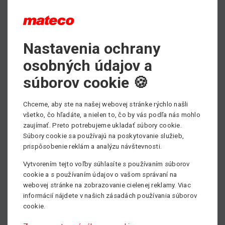
PDF - prospektový list ku stiahnutiu
Nastavenia ochrany
Max. pracovná výška
osobných údajov a
5 m
súborov cookie 🍪
Min. nosnosť
180 kg
Chceme, aby ste na našej webovej stránke rýchlo našli
všetko, čo hľadáte, a nielen to, čo by vás podľa nás mohlo
Pohon
zaujímať. Preto potrebujeme ukladať súbory cookie.
Elektrický
Súbory cookie sa používajú na poskytovanie služieb,
prispôsobenie reklám a analýzu návštevnosti.
Vytvorením tejto voľby súhlasíte s používaním súborov
cookie a s používaním údajov o vašom správaní na
webovej stránke na zobrazovanie cielenej reklamy. Viac
informácií nájdete v našich zásadách používania súborov
cookie.