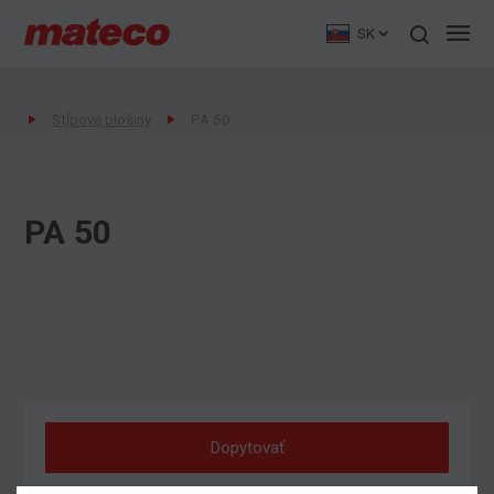
SK
Stĺpové plošiny
PA 50
PA 50
Dopytovať