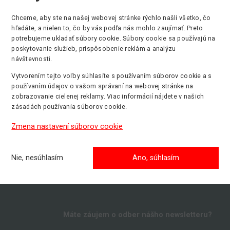
Chceme, aby ste na našej webovej stránke rýchlo našli všetko, čo
hľadáte, a nielen to, čo by vás podľa nás mohlo zaujímať. Preto
Max. pracovná výška
Min. nosnosť
potrebujeme ukladať súbory cookie. Súbory cookie sa používajú na
10.85 m
27000 kg
poskytovanie služieb, prispôsobenie reklám a analýzu
návštevnosti.
Vytvorením tejto voľby súhlasíte s používaním súborov cookie a s
používaním údajov o vašom správaní na webovej stránke na
zobrazovanie cielenej reklamy. Viac informácií nájdete v našich
zásadách používania súborov cookie.
Zmena nastavení súborov cookie
Nie, nesúhlasím
Ano, súhlasím
Máte záujem o odber nášho newsletteru?