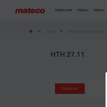
PRENÁJOM
PREDAJ
SERVIS
Predaj
Teleskopické manipulátory
HTH 27.11
Dopytovať