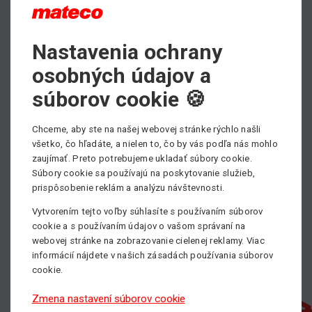
Nastavenia ochrany
Max. pracovná výška
11.72 m
osobných údajov a
Min. nosnosť
súborov cookie 🍪
30000 kg
Chceme, aby ste na našej webovej stránke rýchlo našli
Pohon
všetko, čo hľadáte, a nielen to, čo by vás podľa nás mohlo
Diesel
zaujímať. Preto potrebujeme ukladať súbory cookie.
Súbory cookie sa používajú na poskytovanie služieb,
prispôsobenie reklám a analýzu návštevnosti.
Vytvorením tejto voľby súhlasíte s používaním súborov
cookie a s používaním údajov o vašom správaní na
webovej stránke na zobrazovanie cielenej reklamy. Viac
informácií nájdete v našich zásadách používania súborov
cookie.
Zmena nastavení súborov cookie