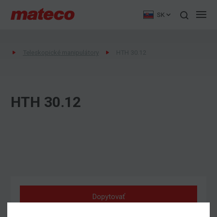
SK
Teleskopické manipulátory
HTH 30.12
HTH 30.12
Dopytovať