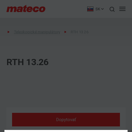
SK
Teleskopické manipulátory
RTH 13.26
RTH 13.26
Dopytovať