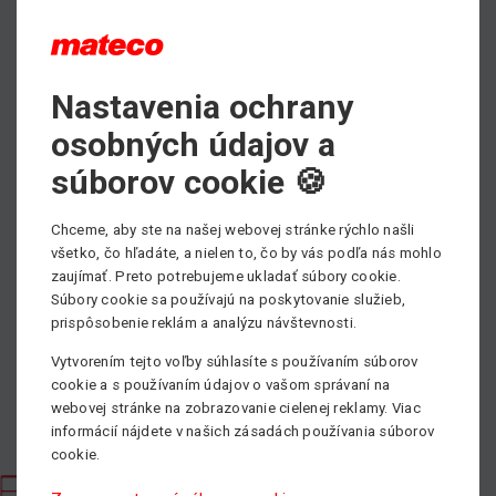
PDF - prospektový list ku stiahnutiu
Nastavenia ochrany
Max. pracovná výška
osobných údajov a
26.20 m
súborov cookie 🍪
Min. nosnosť
13000 kg
Chceme, aby ste na našej webovej stránke rýchlo našli
všetko, čo hľadáte, a nielen to, čo by vás podľa nás mohlo
Pohon
zaujímať. Preto potrebujeme ukladať súbory cookie.
Diesel
Súbory cookie sa používajú na poskytovanie služieb,
prispôsobenie reklám a analýzu návštevnosti.
Vytvorením tejto voľby súhlasíte s používaním súborov
cookie a s používaním údajov o vašom správaní na
webovej stránke na zobrazovanie cielenej reklamy. Viac
informácií nájdete v našich zásadách používania súborov
cookie.