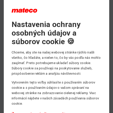
PDF - prospektový list ku stiahnutiu
Nastavenia ochrany
Max. pracovná výška
osobných údajov a
20.50 m
súborov cookie 🍪
Min. nosnosť
5000 kg
Chceme, aby ste na našej webovej stránke rýchlo našli
všetko, čo hľadáte, a nielen to, čo by vás podľa nás mohlo
Pohon
zaujímať. Preto potrebujeme ukladať súbory cookie.
Diesel
Súbory cookie sa používajú na poskytovanie služieb,
prispôsobenie reklám a analýzu návštevnosti.
Vytvorením tejto voľby súhlasíte s používaním súborov
cookie a s používaním údajov o vašom správaní na
webovej stránke na zobrazovanie cielenej reklamy. Viac
informácií nájdete v našich zásadách používania súborov
cookie.