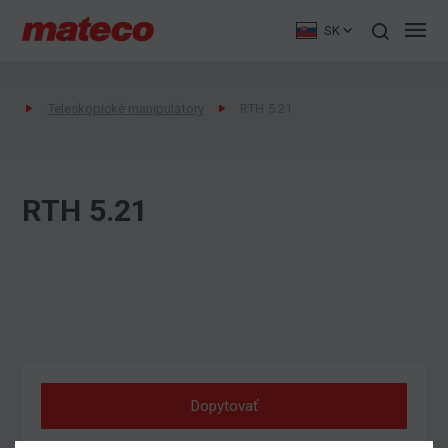
SK
Teleskopické manipulátory
RTH 5.21
RTH 5.21
Dopytovať