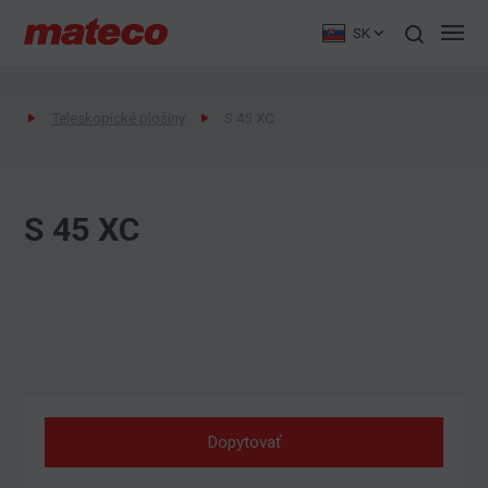
SK
Teleskopické plošiny
S 45 XC
S 45 XC
Dopytovať