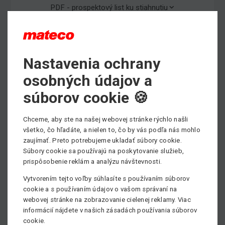
PDF - prospektový list ku stiahnutiu
Max. pracovná výška
Nastavenia ochrany
15.39 m
osobných údajov a
Min. stranový dosah
súborov cookie 🍪
11.02 m
Min. nosnosť
Chceme, aby ste na našej webovej stránke rýchlo našli
454 kg
všetko, čo hľadáte, a nielen to, čo by vás podľa nás mohlo
zaujímať. Preto potrebujeme ukladať súbory cookie.
Pohon
Súbory cookie sa používajú na poskytovanie služieb,
Diesel
prispôsobenie reklám a analýzu návštevnosti.
Vytvorením tejto voľby súhlasíte s používaním súborov
cookie a s používaním údajov o vašom správaní na
webovej stránke na zobrazovanie cielenej reklamy. Viac
informácií nájdete v našich zásadách používania súborov
cookie.