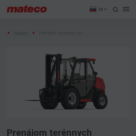
SK
Novinky
Prenájom terénnych vysokozdvižných vozíkov
Prenájom terénnych