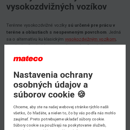
vysokozdvižných vozíkov
Terénne vysokozdvižné vozíky
sú určené pre prácu v
teréne a oblastiach s nespevneným povrchom
. Jedná
sa o alternatívu ku klasickým
vysokozdvižným vozíkom
,
ktoré sú určené skôr pre rovné povrchy. Ocenia ju
napríklad pracovníci v oblasti stavebníctva, lesníci a
mnoho ďalších.
Ich hlavná úloha spočíva v uľahčení inak zložitej vertikálnej
Nastavenia ochrany
manipulácie s materiálom. Pre obsluhu oboch typov
vysokozdvižných vozíkov je treba disponovať dokladom a
osobných údajov a
prejsť špeciálnym školením.
súborov cookie 🍪
Kompletnú ponuku prenájmu terénnych vysokozdvižných
vozíkov nájdete
TU
.
Chceme, aby ste na našej webovej stránke rýchlo našli
všetko, čo hľadáte, a nielen to, čo by vás podľa nás mohlo
Potrebujete si prenajať pracovnú plošinu, prípadne
zaujímať. Preto potrebujeme ukladať súbory cookie.
potrebujete poradiť pri výbere vhodného pracovného
Súbory cookie sa používajú na poskytovanie služieb,