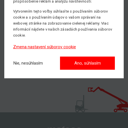
stroja?
prispôsobenie reklám a analýzu návštevnosti.
Neváhajte kontaktovať nášho obchodníka, všetky kontakty
Vytvorením tejto voľby súhlasíte s používaním súborov
nájdete
TU
.
cookie a s používaním údajov o vašom správaní na
webovej stránke na zobrazovanie cielenej reklamy. Viac
Pošlite nám nezáväzný dopyt
informácií nájdete v našich zásadách používania súborov
cookie.
S nami dosiahnete vyššie!
Zmena nastavení súborov cookie
Nie, nesúhlasím
Ano, súhlasím