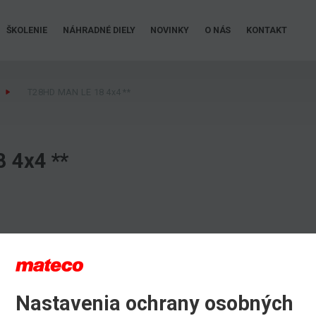
ŠKOLENIE
NÁHRADNÉ DIELY
NOVINKY
O NÁS
KONTAKT
T28HD MAN LE 18 4x4 **
 4x4 **
Nastavenia ochrany osobných