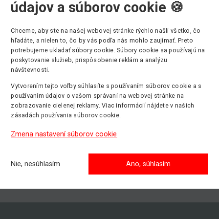
údajov a súborov cookie 🍪
 pracovná výška
Min. stranový dosah
Chceme, aby ste na našej webovej stránke rýchlo našli všetko, čo
7 m
18,1 m
hľadáte, a nielen to, čo by vás podľa nás mohlo zaujímať. Preto
potrebujeme ukladať súbory cookie. Súbory cookie sa používajú na
Pohon
poskytovanie služieb, prispôsobenie reklám a analýzu
Diesel - iba s obsluhou
návštevnosti.
Vytvorením tejto voľby súhlasíte s používaním súborov cookie a s
používaním údajov o vašom správaní na webovej stránke na
zobrazovanie cielenej reklamy. Viac informácií nájdete v našich
zásadách používania súborov cookie.
Zmena nastavení súborov cookie
Nie, nesúhlasím
Ano, súhlasím