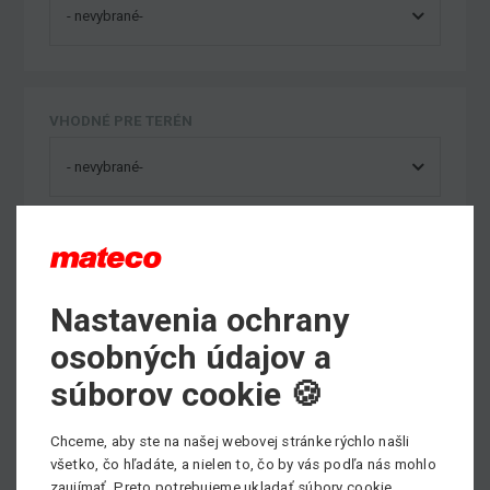
VHODNÉ PRE TERÉN
Nastavenia ochrany
Výber kategórie strojov
osobných údajov a
súborov cookie 🍪
Nožnicové plošiny
Chceme, aby ste na našej webovej stránke rýchlo našli
Max. pracovná výška: 23m
všetko, čo hľadáte, a nielen to, čo by vás podľa nás mohlo
zaujímať. Preto potrebujeme ukladať súbory cookie.