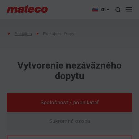
SK
Prenájom
Prenájom - Dopyt
Vytvorenie nezáväzného
Poptávka
dopytu
Spoločnosť / podnikateľ
Súkromná osoba