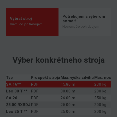
Potrebujem s výberom
Vybrať stroj
poradiť
Viem, čo potrebujem
Neviem, čo potrebujem
Výber konkrétneho stroja
Typ
Prospekt stroja
Max. výška zdvihu
Max. nosno
SA 16**
PDF
15.80 m
230 kg
Leo 30 T **
PDF
30.00 m
200 kg
SA 26
PDF
26.00 m
250 kg
25.00 RXBDJ
PDF
25.00 m
200 kg
Leo 25 T **
PDF
25.00 m
200 kg