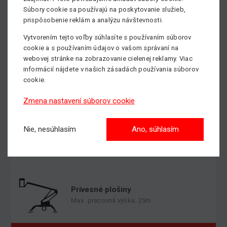
Súbory cookie sa používajú na poskytovanie služieb,
prispôsobenie reklám a analýzu návštevnosti.
Kĺbové plošiny
Max. pracovná výška: 43m
Vytvorením tejto voľby súhlasíte s používaním súborov
cookie a s používaním údajov o vašom správaní na
webovej stránke na zobrazovanie cielenej reklamy. Viac
informácií nájdete v našich zásadách používania súborov
cookie.
Stĺpové plošiny
Max. pracovná výška: 14m
Zmena nastavení súborov cookie
Nie, nesúhlasím
Ano, súhlasím
Teleskopické plošiny
Max. pracovná výška: 40m
Prívesné plošiny
Max. pracovná výška: 25m