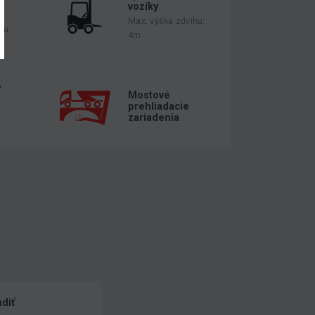
vozíky
Max. výška zdvihu:
hu:
4m
é
Mostové
prehliadacie
zariadenia
diť