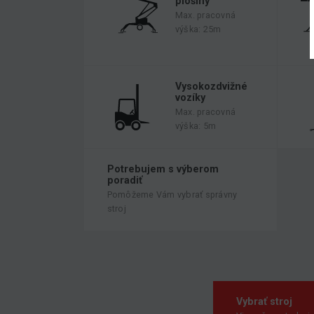
plošiny
Max. pracovná
výška: 25m
Vysokozdvižné
vozíky
Max. pracovná
výška: 5m
Potrebujem s výberom
poradiť
Pomôžeme Vám vybrať správny
stroj
Vybrať stroj