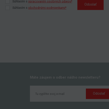
Súhlasím s
spracovaním osobných údajov*
Odoslať
Súhlasím s
obchodnými podmienkami*
Máte záujem o odber nášho newsletteru?
Odoslať
k