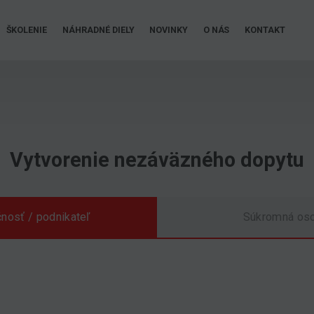
ŠKOLENIE
NÁHRADNÉ DIELY
NOVINKY
O NÁS
KONTAKT
Vytvorenie nezáväzného dopytu
nosť / podnikateľ
Súkromná os
Srpen 2026
PO
ÚT
ST
ČT
PÁ
SO
NE
27
28
29
30
31
1
2
3
4
5
6
7
8
9