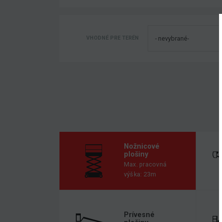
VHODNÉ PRE TERÉN
Nožnicové
plošiny
Max. pracovná
výška: 23m
Prívesné