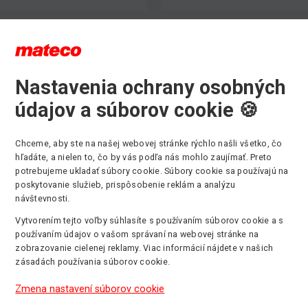
Nastavenia ochrany osobných
údajov a súborov cookie 🍪
Výber kategórie strojov
Chceme, aby ste na našej webovej stránke rýchlo našli všetko, čo
hľadáte, a nielen to, čo by vás podľa nás mohlo zaujímať. Preto
potrebujeme ukladať súbory cookie. Súbory cookie sa používajú na
poskytovanie služieb, prispôsobenie reklám a analýzu
návštevnosti.
Kĺbové plošiny
Stĺpové ploši
Vytvorením tejto voľby súhlasíte s používaním súborov cookie a s
Max. pracovná
Max. pracovná
používaním údajov o vašom správaní na webovej stránke na
výška: 43m
výška: 14m
zobrazovanie cielenej reklamy. Viac informácií nájdete v našich
zásadách používania súborov cookie.
Teleskopick
Zmena nastavení súborov cookie
manipulátory
Pásové plošiny