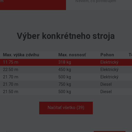
em
Neviem, čo potrebujem
Výber konkrétneho stroja
Max. výška zdvihu
Max. nosnosť
Pohon
T
11.75 m
318 kg
Elektrický
22.50 m
450 kg
Elektrický
21.70 m
500 kg
Elektrický
21.70 m
750 kg
Diesel
21.50 m
500 kg
Diesel
Načítať všetko (39)