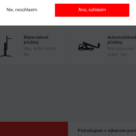
Max. pracovná
Max. pracovná
výška: 58m
Nie, nesúhlasím
Ano, súhlasím
výška: 30m
Max. výška zdvi
21m
Materiálové
Automobilov
plošiny
plošiny
Max. výška zdvihu:
Max. pracovná
8m
výška: 75m
Potrebujem s výberom pora