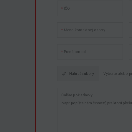
IČO
10
11
12
13
14
15
16
17
18
19
20
21
22
23
24
25
26
27
28
29
30
Meno kontaktnej osoby
31
1
2
3
4
5
6
Prenájom od
Nahrať súbory
Ďalšie požiadavky