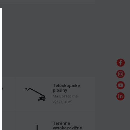
Teleskopické
ny
plošiny
Max. pracovná
výška: 40m
é
Terénne
vysokozdvižné