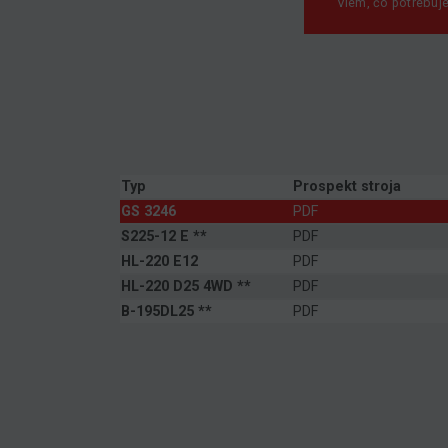
Viem, čo potrebuj
Typ
Prospekt stroja
GS 3246
PDF
S225-12 E **
PDF
HL-220 E12
PDF
HL-220 D25 4WD **
PDF
B-195DL25 **
PDF