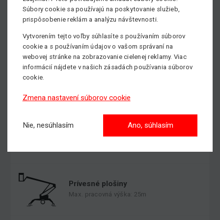
Súbory cookie sa používajú na poskytovanie služieb,
prispôsobenie reklám a analýzu návštevnosti.
Kĺbové plošiny
Max. pracovná výška: 43m
Vytvorením tejto voľby súhlasíte s používaním súborov
cookie a s používaním údajov o vašom správaní na
webovej stránke na zobrazovanie cielenej reklamy. Viac
informácií nájdete v našich zásadách používania súborov
cookie.
Stĺpové plošiny
Max. pracovná výška: 14m
Zmena nastavení súborov cookie
Nie, nesúhlasím
Ano, súhlasím
Teleskopické plošiny
Max. pracovná výška: 40m
Prívesné plošiny
Max. pracovná výška: 25m