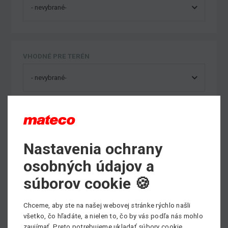
VHODNÉ PRE TERÉN
Nastavenia ochrany
Výber kategórie strojov
osobných údajov a
súborov cookie 🍪
Nožnicové plošiny
Chceme, aby ste na našej webovej stránke rýchlo našli
Max. pracovná výška: 23m
všetko, čo hľadáte, a nielen to, čo by vás podľa nás mohlo
zaujímať. Preto potrebujeme ukladať súbory cookie.