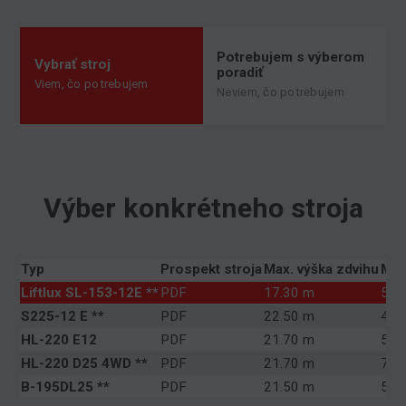
Potrebujem s výberom
Vybrať stroj
poradiť
Viem, čo potrebujem
Neviem, čo potrebujem
Výber konkrétneho stroja
Typ
Prospekt stroja
Max. výška zdvihu
Max
Liftlux SL-153-12E **
PDF
17.30 m
500
S225-12 E **
PDF
22.50 m
450
HL-220 E12
PDF
21.70 m
500
HL-220 D25 4WD **
PDF
21.70 m
750
B-195DL25 **
PDF
21.50 m
500