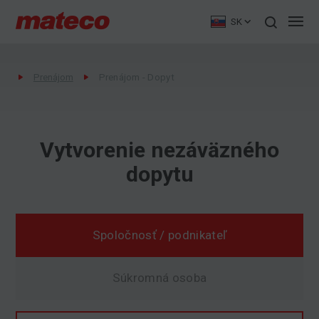
SK
Prenájom
Prenájom - Dopyt
Vytvorenie nezáväzného
Poptávka
dopytu
Spoločnosť / podnikateľ
Súkromná osoba