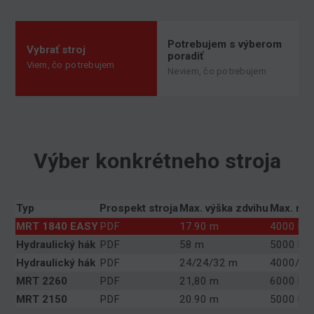
Potrebujem s výberom
Vybrať stroj
poradiť
Viem, čo potrebujem
Neviem, čo potrebujem
Výber konkrétneho stroja
Typ
Prospekt stroja
Max. výška zdvihu
Max. no
MRT 1840 EASY
PDF
17.90 m
4000 kg
Hydraulický hák
PDF
58 m
5000 kg
Hydraulický hák
PDF
24/24/32 m
4000/50
MRT 2260
PDF
21,80 m
6000 kg
MRT 2150
PDF
20.90 m
5000 kg