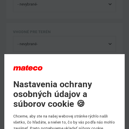
VHODNÉ PRE TERÉN
Nastavenia ochrany
Výber kategórie strojov
osobných údajov a
súborov cookie 🍪
Nožnicové plošiny
Chceme, aby ste na našej webovej stránke rýchlo našli
Max. pracovná výška: 23m
všetko, čo hľadáte, a nielen to, čo by vás podľa nás mohlo
zaujímať. Preto potrebujeme ukladať súbory cookie.