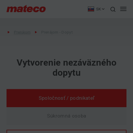
SK
Prenájom
Prenájom - Dopyt
Vytvorenie nezáväzného
Poptávka
dopytu
Spoločnosť / podnikateľ
Súkromná osoba