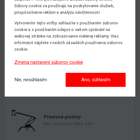
Súbory cookie sa používajú na poskytovanie služieb,
prispôsobenie reklám a analýzu návštevnosti.
Kĺbové plošiny
Max. pracovná výška: 43m
Vytvorením tejto voľby súhlasíte s používaním súborov
cookie a s používaním údajov o vašom správaní na
webovej stránke na zobrazovanie cielenej reklamy. Viac
informácií nájdete v našich zásadách používania súborov
cookie.
Stĺpové plošiny
Max. pracovná výška: 14m
Zmena nastavení súborov cookie
Nie, nesúhlasím
Ano, súhlasím
Teleskopické plošiny
Max. pracovná výška: 40m
Prívesné plošiny
Max. pracovná výška: 25m