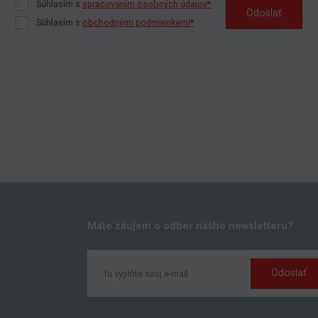
Súhlasím s
spracovaním osobných údajov*
Odoslať
Súhlasím s
obchodnými podmienkami*
Máte záujem o odber nášho newsletteru?
Odoslať
k