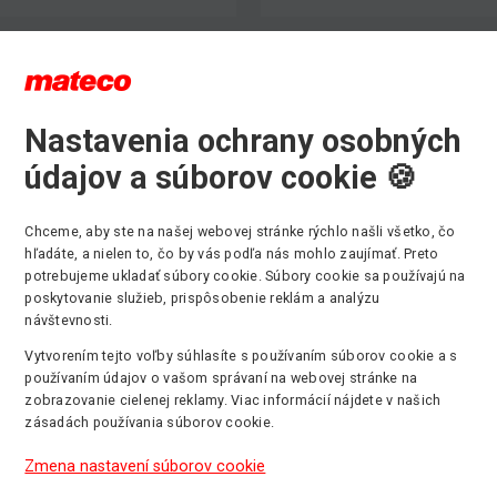
Nastavenia ochrany osobných
údajov a súborov cookie 🍪
Výber kategórie strojov
Chceme, aby ste na našej webovej stránke rýchlo našli všetko, čo
hľadáte, a nielen to, čo by vás podľa nás mohlo zaujímať. Preto
potrebujeme ukladať súbory cookie. Súbory cookie sa používajú na
poskytovanie služieb, prispôsobenie reklám a analýzu
návštevnosti.
Kĺbové plošiny
Stĺpové ploši
Vytvorením tejto voľby súhlasíte s používaním súborov cookie a s
Max. pracovná
Max. pracovná
používaním údajov o vašom správaní na webovej stránke na
výška: 43m
výška: 14m
zobrazovanie cielenej reklamy. Viac informácií nájdete v našich
zásadách používania súborov cookie.
Teleskopick
Zmena nastavení súborov cookie
manipulátory
Pásové plošiny