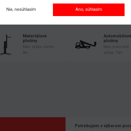
Max. pracovná
Max. pracovná
výška: 58m
Nie, nesúhlasím
Ano, súhlasím
výška: 30m
Max. výška zdvi
21m
Materiálové
Automobilov
plošiny
plošiny
Max. výška zdvihu:
Max. pracovná
8m
výška: 75m
Potrebujem s výberom pora