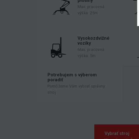
plošiny
Max. pracovná
výška: 25m
Vysokozdvižné
vozíky
Max. pracovná
výška: 5m
Potrebujem s výberom
poradiť
Pomôžeme Vám vybrať správny
stroj
Vybrať stroj