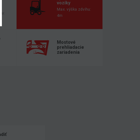
vozíky
Max. výška zdvihu:
hu:
4m
é
Mostové
prehliadacie
zariadenia
diť