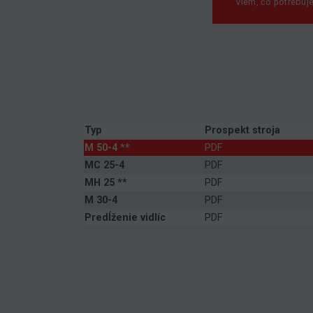
Viem, čo potrebuj
Typ
Prospekt stroja
M 50-4 **
PDF
MC 25-4
PDF
MH 25 **
PDF
M 30-4
PDF
Predĺženie vidlíc
PDF