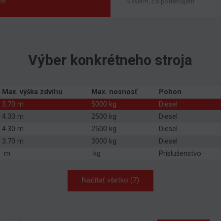
em
Neviem, čo potrebujem
Výber konkrétneho stroja
Max. výška zdvihu
Max. nosnosť
Pohon
3.70 m
5000 kg
Diesel
4.30 m
2500 kg
Diesel
4.30 m
2500 kg
Diesel
3.70 m
3000 kg
Diesel
m
kg
Príslušenstvo
Načítať všetko (7)