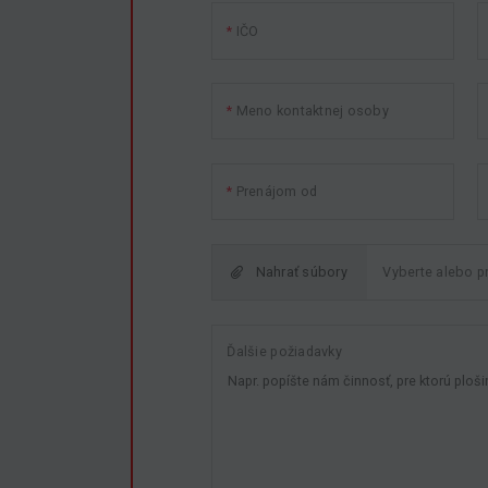
IČO
10
11
12
13
14
15
16
17
18
19
20
21
22
23
24
25
26
27
28
29
30
Meno kontaktnej osoby
31
1
2
3
4
5
6
Prenájom od
Nahrať súbory
Ďalšie požiadavky