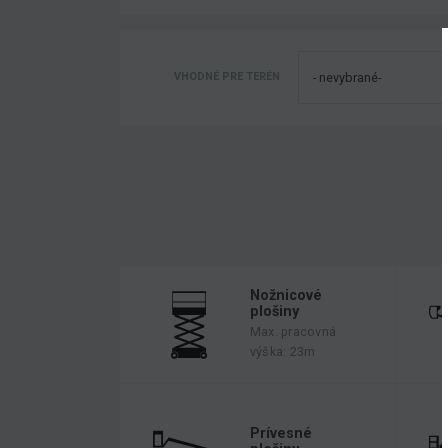
VHODNÉ PRE TERÉN
Nožnicové
plošiny
Max. pracovná
výška: 23m
Prívesné