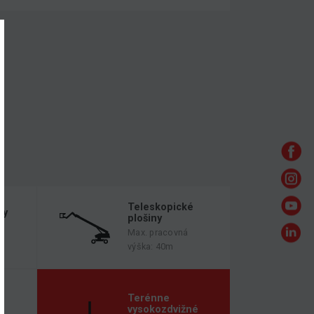
Teleskopické
ny
plošiny
Max. pracovná
výška: 40m
é
Terénne
vysokozdvižné