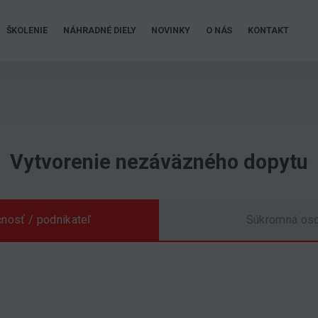
ŠKOLENIE
NÁHRADNÉ DIELY
NOVINKY
O NÁS
KONTAKT
Vytvorenie nezáväzného dopytu
nosť / podnikateľ
Súkromná os
Srpen 2026
PO
ÚT
ST
ČT
PÁ
SO
NE
27
28
29
30
31
1
2
3
4
5
6
7
8
9