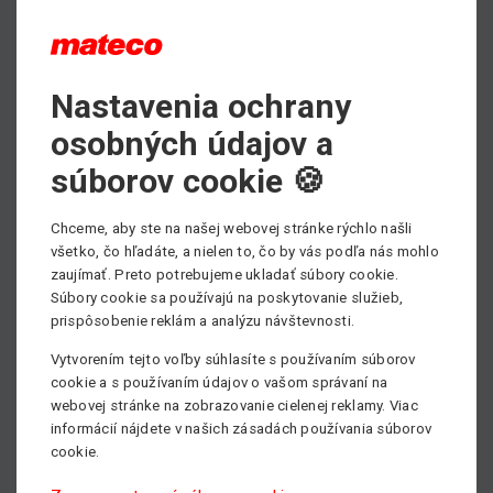
PDF - prospektový list ku stiahnutiu
Nastavenia ochrany
Max. pracovná výška
osobných údajov a
15.00 m
súborov cookie 🍪
Min. nosnosť
200 kg
Chceme, aby ste na našej webovej stránke rýchlo našli
všetko, čo hľadáte, a nielen to, čo by vás podľa nás mohlo
Pohon
zaujímať. Preto potrebujeme ukladať súbory cookie.
Elektrický
Súbory cookie sa používajú na poskytovanie služieb,
prispôsobenie reklám a analýzu návštevnosti.
Vytvorením tejto voľby súhlasíte s používaním súborov
cookie a s používaním údajov o vašom správaní na
webovej stránke na zobrazovanie cielenej reklamy. Viac
informácií nájdete v našich zásadách používania súborov
cookie.