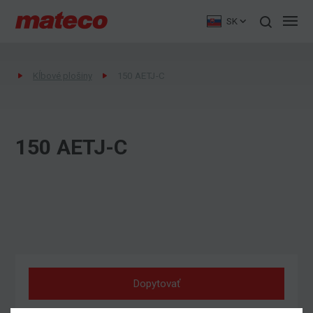
SK
Kĺbové plošiny
150 AETJ-C
150 AETJ-C
Dopytovať