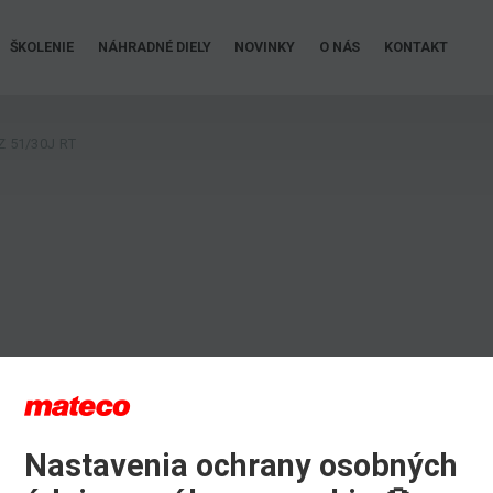
ŠKOLENIE
NÁHRADNÉ DIELY
NOVINKY
O NÁS
KONTAKT
Z 51/30J RT
Nastavenia ochrany osobných
iu