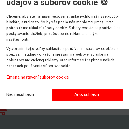
údajov a súborov cookie 🍪
Chceme, aby ste na našej webovej stránke rýchlo našli všetko, čo
hľadáte, a nielen to, čo by vás podľa nás mohlo zaujímať. Preto
potrebujeme ukladať súbory cookie. Súbory cookie sa používajú na
Max. pracovná výška
Min. nosnosť
poskytovanie služieb, prispôsobenie reklám a analýzu
17.59 m
227 kg
návštevnosti.
Vytvorením tejto voľby súhlasíte s používaním súborov cookie a s
používaním údajov o vašom správaní na webovej stránke na
zobrazovanie cielenej reklamy. Viac informácií nájdete v našich
zásadách používania súborov cookie.
Zmena nastavení súborov cookie
Nie, nesúhlasím
Ano, súhlasím