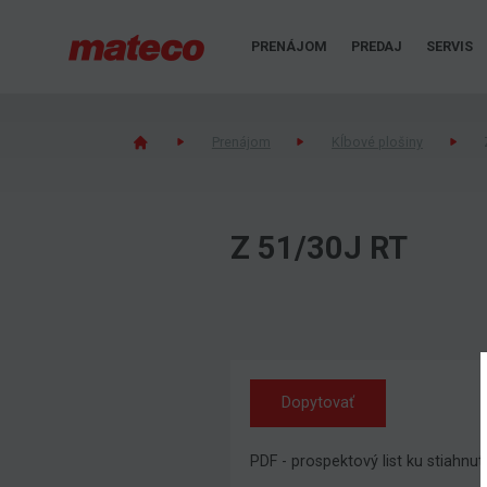
PRENÁJOM
PREDAJ
SERVIS
Prenájom
Kĺbové plošiny
Z 51/30J RT
Dopytovať
PDF - prospektový list ku stiahnut