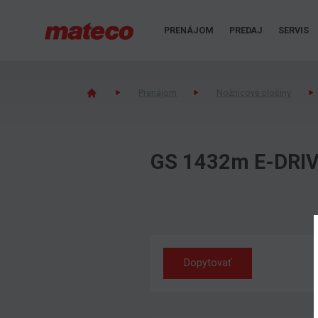
PRENÁJOM
PREDAJ
SERVIS
Prenájom
Nožnicové plošiny
GS 1432m E-DRI
Dopytovať