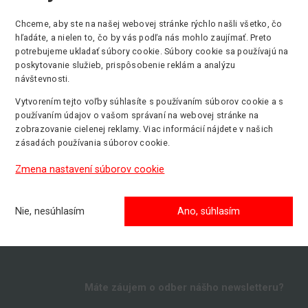
Chceme, aby ste na našej webovej stránke rýchlo našli všetko, čo
hľadáte, a nielen to, čo by vás podľa nás mohlo zaujímať. Preto
Max. pracovná výška
Min. nosnosť
P
potrebujeme ukladať súbory cookie. Súbory cookie sa používajú na
6.30 m
227 kg
E
poskytovanie služieb, prispôsobenie reklám a analýzu
návštevnosti.
Vytvorením tejto voľby súhlasíte s používaním súborov cookie a s
používaním údajov o vašom správaní na webovej stránke na
zobrazovanie cielenej reklamy. Viac informácií nájdete v našich
zásadách používania súborov cookie.
Zmena nastavení súborov cookie
Nie, nesúhlasím
Ano, súhlasím
Máte záujem o odber nášho newsletteru?