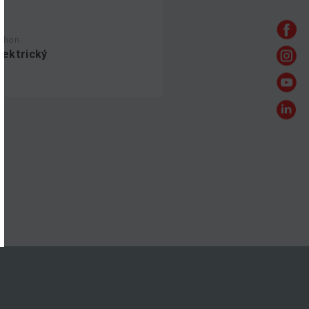
ohon
lektrický