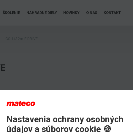
ŠKOLENIE
NÁHRADNÉ DIELY
NOVINKY
O NÁS
KONTAKT
GS 1432m E-DRIVE
VE
Nastavenia ochrany osobných
údajov a súborov cookie 🍪