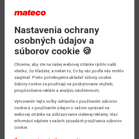
PDF - prospektový list ku stiahnutiu
Nastavenia ochrany
Max. pracovná výška
osobných údajov a
6.60 m
súborov cookie 🍪
Min. nosnosť
272 kg
Chceme, aby ste na našej webovej stránke rýchlo našli
všetko, čo hľadáte, a nielen to, čo by vás podľa nás mohlo
Pohon
zaujímať. Preto potrebujeme ukladať súbory cookie.
Elektrický
Súbory cookie sa používajú na poskytovanie služieb,
prispôsobenie reklám a analýzu návštevnosti.
Vytvorením tejto voľby súhlasíte s používaním súborov
cookie a s používaním údajov o vašom správaní na
webovej stránke na zobrazovanie cielenej reklamy. Viac
informácií nájdete v našich zásadách používania súborov
cookie.