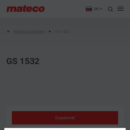
SK
Nožnicové plošiny
GS 1532
GS 1532
Dopytovať