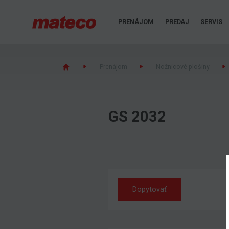
PRENÁJOM
PREDAJ
SERVIS
Prenájom
Nožnicové plošiny
GS 2032
Dopytovať