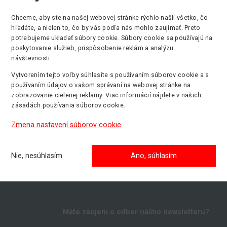
Chceme, aby ste na našej webovej stránke rýchlo našli všetko, čo
hľadáte, a nielen to, čo by vás podľa nás mohlo zaujímať. Preto
Max. pracovná výška
Min. nosnosť
P
potrebujeme ukladať súbory cookie. Súbory cookie sa používajú na
7.90 m
363 kg
E
poskytovanie služieb, prispôsobenie reklám a analýzu
návštevnosti.
Vytvorením tejto voľby súhlasíte s používaním súborov cookie a s
používaním údajov o vašom správaní na webovej stránke na
zobrazovanie cielenej reklamy. Viac informácií nájdete v našich
zásadách používania súborov cookie.
Zmena nastavení súborov cookie
Nie, nesúhlasím
Ano, súhlasím
Máte záujem o odber nášho newsletteru?