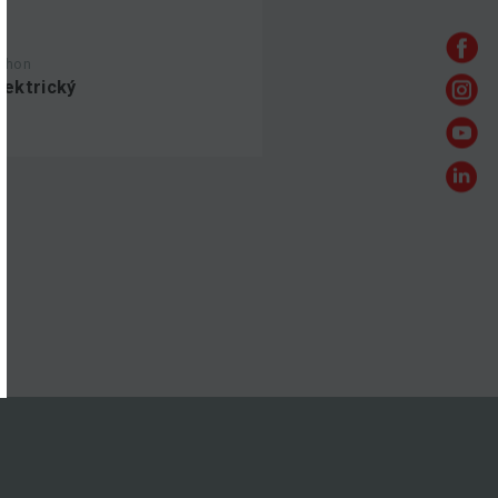
ohon
lektrický