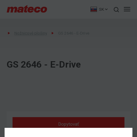
SK
Nožnicové plošiny
GS 2646 - E-Drive
GS 2646 - E-Drive
Dopytovať