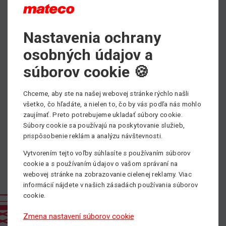
Nastavenia ochrany
Max. pracovná výška
9.85 m
osobných údajov a
Min. nosnosť
súborov cookie 🍪
454 kg
Chceme, aby ste na našej webovej stránke rýchlo našli
Pohon
všetko, čo hľadáte, a nielen to, čo by vás podľa nás mohlo
Elektrický
zaujímať. Preto potrebujeme ukladať súbory cookie.
Súbory cookie sa používajú na poskytovanie služieb,
prispôsobenie reklám a analýzu návštevnosti.
Vytvorením tejto voľby súhlasíte s používaním súborov
cookie a s používaním údajov o vašom správaní na
webovej stránke na zobrazovanie cielenej reklamy. Viac
informácií nájdete v našich zásadách používania súborov
cookie.
Zmena nastavení súborov cookie