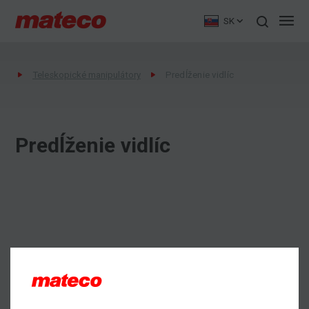
SK
Teleskopické manipulátory
Predĺženie vidlíc
Predĺženie vidlíc
Dopytovať