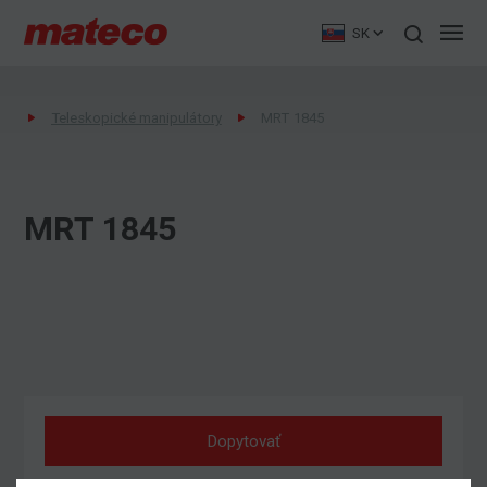
SK
Teleskopické manipulátory
MRT 1845
MRT 1845
Dopytovať