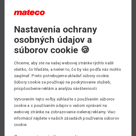
PDF - prospektový list ku stiahnutiu
Nastavenia ochrany
Max. výška zdvihu
osobných údajov a
18.00 m
súborov cookie 🍪
Min. nosnosť
4500 kg
Chceme, aby ste na našej webovej stránke rýchlo našli
všetko, čo hľadáte, a nielen to, čo by vás podľa nás mohlo
Pohon
zaujímať. Preto potrebujeme ukladať súbory cookie.
Rotačný
Súbory cookie sa používajú na poskytovanie služieb,
prispôsobenie reklám a analýzu návštevnosti.
Vytvorením tejto voľby súhlasíte s používaním súborov
cookie a s používaním údajov o vašom správaní na
webovej stránke na zobrazovanie cielenej reklamy. Viac
informácií nájdete v našich zásadách používania súborov
cookie.