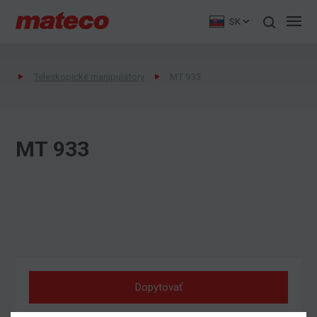
SK
Teleskopické manipulátory
MT 933
MT 933
Dopytovať