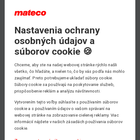
PDF - prospektový list ku stiahnutiu
Nastavenia ochrany
Max. výška zdvihu
osobných údajov a
9.07 m
súborov cookie 🍪
Min. nosnosť
3300 kg
Chceme, aby ste na našej webovej stránke rýchlo našli
všetko, čo hľadáte, a nielen to, čo by vás podľa nás mohlo
Pohon
zaujímať. Preto potrebujeme ukladať súbory cookie.
S pevným ramenom
Súbory cookie sa používajú na poskytovanie služieb,
prispôsobenie reklám a analýzu návštevnosti.
Vytvorením tejto voľby súhlasíte s používaním súborov
cookie a s používaním údajov o vašom správaní na
webovej stránke na zobrazovanie cielenej reklamy. Viac
informácií nájdete v našich zásadách používania súborov
cookie.