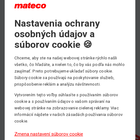
Nastavenia ochrany
Max. výška zdvihu
9.00 m
osobných údajov a
Min. nosnosť
súborov cookie 🍪
3500 kg
Chceme, aby ste na našej webovej stránke rýchlo našli
Pohon
všetko, čo hľadáte, a nielen to, čo by vás podľa nás mohlo
S pevným ramenom
zaujímať. Preto potrebujeme ukladať súbory cookie.
Súbory cookie sa používajú na poskytovanie služieb,
prispôsobenie reklám a analýzu návštevnosti.
Vytvorením tejto voľby súhlasíte s používaním súborov
cookie a s používaním údajov o vašom správaní na
webovej stránke na zobrazovanie cielenej reklamy. Viac
informácií nájdete v našich zásadách používania súborov
cookie.
Zmena nastavení súborov cookie