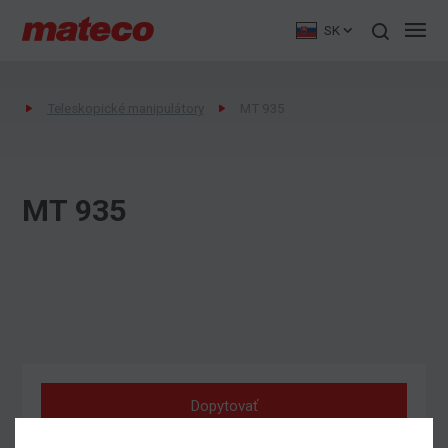
SK
Teleskopické manipulátory
MT 935
MT 935
Dopytovať