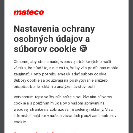
PDF - prospektový list ku stiahnutiu
Nastavenia ochrany
Max. výška zdvihu
osobných údajov a
20,50 m
súborov cookie 🍪
Min. nosnosť
5000 kg
Chceme, aby ste na našej webovej stránke rýchlo našli
všetko, čo hľadáte, a nielen to, čo by vás podľa nás mohlo
Pohon
zaujímať. Preto potrebujeme ukladať súbory cookie.
Rotačný
Súbory cookie sa používajú na poskytovanie služieb,
prispôsobenie reklám a analýzu návštevnosti.
Vytvorením tejto voľby súhlasíte s používaním súborov
cookie a s používaním údajov o vašom správaní na
webovej stránke na zobrazovanie cielenej reklamy. Viac
informácií nájdete v našich zásadách používania súborov
cookie.