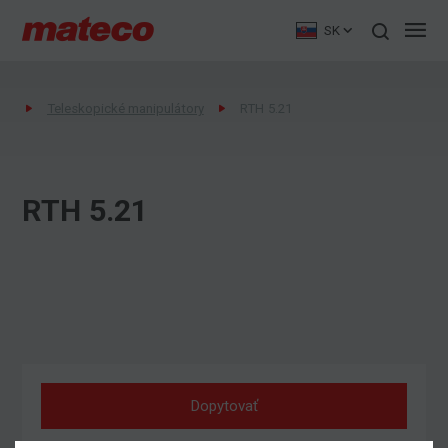
SK
Teleskopické manipulátory
RTH 5.21
RTH 5.21
Dopytovať