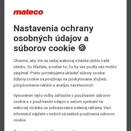
PDF - prospektový list ku stiahnutiu
Nastavenia ochrany
Max. pracovná výška
osobných údajov a
4.00 m
súborov cookie 🍪
Min. nosnosť
5000 kg
Chceme, aby ste na našej webovej stránke rýchlo našli
všetko, čo hľadáte, a nielen to, čo by vás podľa nás mohlo
Pohon
zaujímať. Preto potrebujeme ukladať súbory cookie.
Diesel
Súbory cookie sa používajú na poskytovanie služieb,
prispôsobenie reklám a analýzu návštevnosti.
Vytvorením tejto voľby súhlasíte s používaním súborov
cookie a s používaním údajov o vašom správaní na
webovej stránke na zobrazovanie cielenej reklamy. Viac
informácií nájdete v našich zásadách používania súborov
cookie.