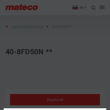
SK
Vysokozdvižné vozíky
40-8FD50N **
40-8FD50N **
Dopytovať