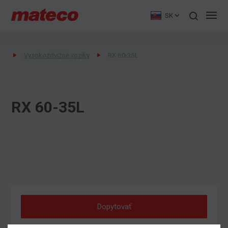
SK
Vysokozdvižné vozíky
RX 60-35L
RX 60-35L
Dopytovať