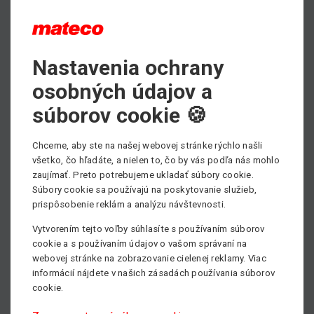
PDF - prospektový list ku stiahnutiu
Nastavenia ochrany
Max. pracovná výška
osobných údajov a
5.39 m
súborov cookie 🍪
Min. nosnosť
3500 kg
Chceme, aby ste na našej webovej stránke rýchlo našli
všetko, čo hľadáte, a nielen to, čo by vás podľa nás mohlo
Pohon
zaujímať. Preto potrebujeme ukladať súbory cookie.
Elektrický
Súbory cookie sa používajú na poskytovanie služieb,
prispôsobenie reklám a analýzu návštevnosti.
Vytvorením tejto voľby súhlasíte s používaním súborov
cookie a s používaním údajov o vašom správaní na
webovej stránke na zobrazovanie cielenej reklamy. Viac
informácií nájdete v našich zásadách používania súborov
cookie.