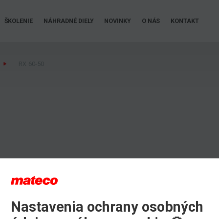
ŠKOLENIE
NÁHRADNÉ DIELY
NOVINKY
O NÁS
KONTAKT
RX 60-50
Nastavenia ochrany osobných
iu