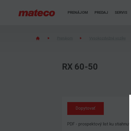
PRENÁJOM
PREDAJ
SERVIS
Prenájom
Vysokozdvižné vozíky
RX 60-50
Dopytovať
PDF - prospektový list ku stiahnut