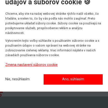
údajov a súborov cookie 🍪
Chceme, aby ste na našej webovej stránke rýchlo našli všetko, čo
hľadáte, a nielen to, čo by vás podľa nás mohlo zaujímať. Preto
potrebujeme ukladať súbory cookie. Súbory cookie sa používajú na
Max. pracovná výška
Min. nosnosť
P
poskytovanie služieb, prispôsobenie reklám a analýzu
5.08 m
5000 kg
E
návštevnosti.
Vytvorením tejto voľby súhlasíte s používaním súborov cookie a s
používaním údajov o vašom správaní na webovej stránke na
zobrazovanie cielenej reklamy. Viac informácií nájdete v našich
zásadách používania súborov cookie.
Zmena nastavení súborov cookie
Nie, nesúhlasím
Ano, súhlasím