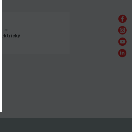
ohon
lektrický