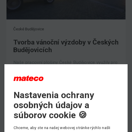
České Budějovice
Tvorba vánoční výzdoby v Českých
Budějovicích
Naše pracovní plošiny České Budějovice využily pro
tvorbu kompletní vánoční výzdoby města. V…
Nastavenia ochrany
osobných údajov a
súborov cookie 🍪
Chceme, aby ste na našej webovej stránke rýchlo našli