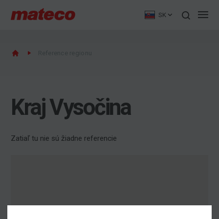
SK
Reference regionu
Kraj Vysočina
Zatiaľ tu nie sú žiadne referencie