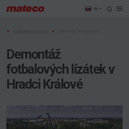
SK
Královéhradecký kraj
Demontáž fotbalových lízátek v Hradci Králové
Demontáž
fotbalových lízátek v
Hradci Králové