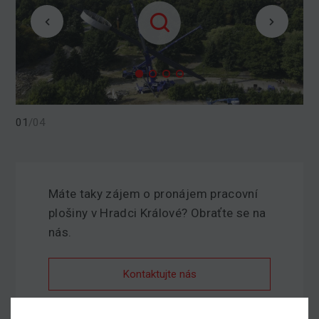
01
/
04
Máte taky zájem o pronájem pracovní
plošiny v Hradci Králové? Obraťte se na
nás.
Kontaktujte nás