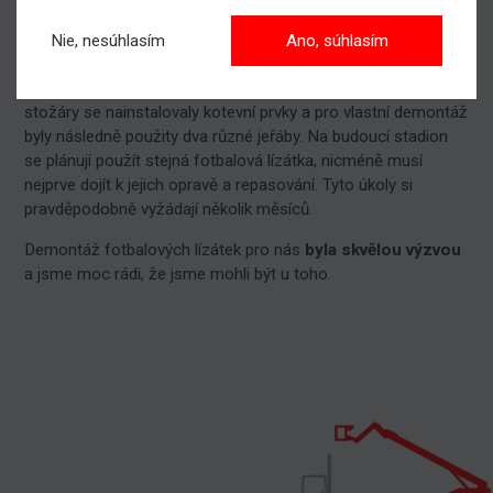
určité vybavení nejprve demontovat. Jednalo se o
betonové
tribuny, reklamní tabule, veřejná osvětlení, časomíru a
Nie, nesúhlasím
Ano, súhlasím
obrovská fotbalová lízátka
. A právě s jejich demontáží
částečně pomáhaly naše pracovní plošiny. Na všechny
stožáry se nainstalovaly kotevní prvky a pro vlastní demontáž
byly následně použity dva různé jeřáby. Na budoucí stadion
se plánují použít stejná fotbalová lízátka, nicméně musí
nejprve dojít k jejich opravě a repasování. Tyto úkoly si
pravděpodobně vyžádají několik měsíců.
Demontáž fotbalových lízátek pro nás
byla skvělou výzvou
a jsme moc rádi, že jsme mohli být u toho.