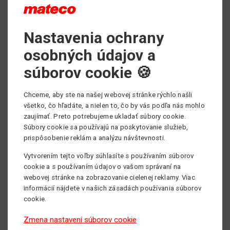
Hradec Králové využil naše pracovní
Nastavenia ochrany
plošiny pro pomoc s demontáží
osobných údajov a
fotbalových lízátek na zdejším
súborov cookie 🍪
fotbalovém stadionu. Cílem je
Chceme, aby ste na našej webovej stránke rýchlo našli
připravit prostor pro stavbu zbrusu
všetko, čo hľadáte, a nielen to, čo by vás podľa nás mohlo
zaujímať. Preto potrebujeme ukladať súbory cookie.
nového multifunkčního fotbalového
Súbory cookie sa používajú na poskytovanie služieb,
stadionu, jehož dokončení je
prispôsobenie reklám a analýzu návštevnosti.
plánováno na duben roku 2023.
Vytvorením tejto voľby súhlasíte s používaním súborov
cookie a s používaním údajov o vašom správaní na
webovej stránke na zobrazovanie cielenej reklamy. Viac
informácií nájdete v našich zásadách používania súborov
Kapacita tohoto nového stadionu má činit 8 000 diváků s
cookie.
možností navýšení až na 9 300 míst.
Zmena nastavení súborov cookie
Aby mohlo ale dojít k zahájení stavebních prací, bylo třeba